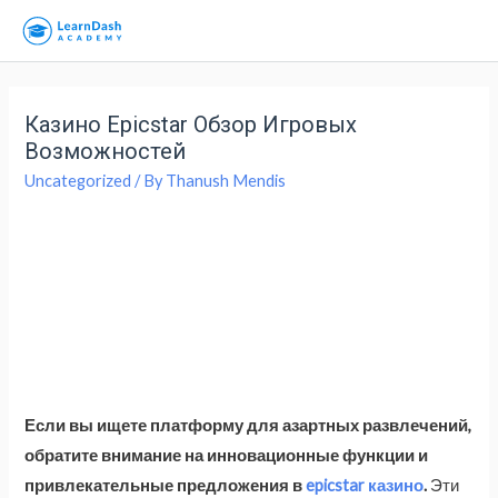
Казино Epicstar Обзор Игровых
Возможностей
Uncategorized
/ By
Thanush Mendis
Если вы ищете платформу для азартных развлечений,
обратите внимание на инновационные функции и
привлекательные предложения в
epicstar казино
.
Эти