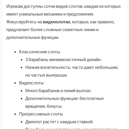
Игрокам доступны сотни видов слотов, каждая из которых
имеет уникальные механики и предложения.
Фокусируйтесь на
видеослотах
, которые, как правило,
предлагают более сложные сюжетные линии и
дополнительные функции.
Классические слоты
3 барабана, минималистичный дизайн.
Низкая волатильность, часто дают небольшие,
но частые выигрыши.
Видеослоты
Много барабанов и линий выплат.
Дополнительные функции: бесплатные
вращения, бонусы.
Прогрессивные слоты
Джекпот растет с каждым ставкой.