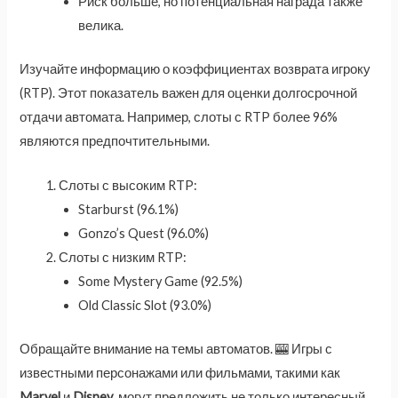
Риск больше, но потенциальная награда также
велика.
Изучайте информацию о коэффициентах возврата игроку
(RTP). Этот показатель важен для оценки долгосрочной
отдачи автомата. Например, слоты с RTP более 96%
являются предпочтительными.
Слоты с высоким RTP:
Starburst (96.1%)
Gonzo’s Quest (96.0%)
Слоты с низким RTP:
Some Mystery Game (92.5%)
Old Classic Slot (93.0%)
Обращайте внимание на темы автоматов. 🎰 Игры с
известными персонажами или фильмами, такими как
Marvel
и
Disney
, могут предложить не только интересный