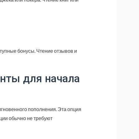
ступные бонусы. Чтение отзывов и
нты для начала
мгновенного пополнения. Эта опция
ации обычно не требуют