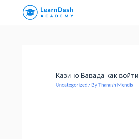
Казино Вавада как войти
Uncategorized
/ By
Thanush Mendis