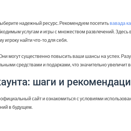
выберите надежный ресурс. Рекомендуем посетить
вавада к
бходимым услугам и игры с множеством развлечений. Здесь 
у игроку найти что-то для себя.
 Они могут существенно повысить ваши шансы на успех. Ра
ельными средствами и подарками, что значительно увеличит
аунта: шаги и рекомендаци
 официальный сайт и ознакомиться с условиями использова
ний в будущем.