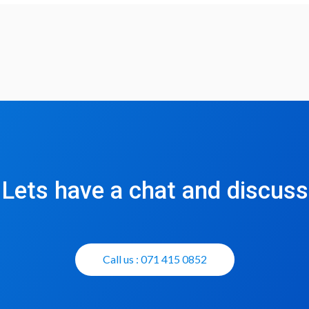
Lets have a chat and discuss
Call us : 071 415 0852