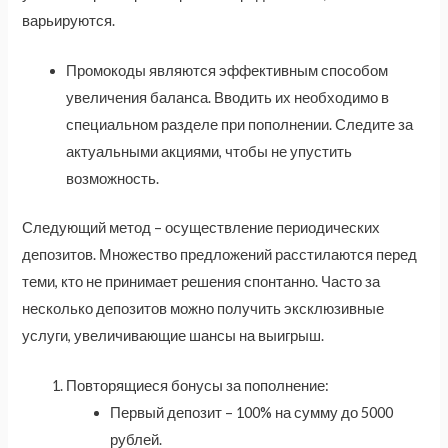
варьируются.
Промокоды являются эффективным способом
увеличения баланса. Вводить их необходимо в
специальном разделе при пополнении. Следите за
актуальными акциями, чтобы не упустить
возможность.
Следующий метод – осуществление периодических
депозитов. Множество предложений расстилаются перед
теми, кто не принимает решения спонтанно. Часто за
несколько депозитов можно получить эксклюзивные
услуги, увеличивающие шансы на выигрыш.
Повторящиеся бонусы за пополнение:
Первый депозит – 100% на сумму до 5000
рублей.