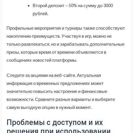
Второй депозит – 50% на сумму до 3000
рублей.
Профильные мероприятия и турниры также способствуют
накоплению преимуществ. Участвуя в игр, можно не
только развлекаться, но и зарабатывать дополнительные
призы, которые время от времени объявляются в
сообщениях новостей платформы.
Следите за акциями на веб-сайте. Актуальная
информация о временных предложениях может
значительно повысить настроение и финансовые
возможности. Сравните разные варианты и выберите
самую выгодную опцию в нужный момент.
Проблемы с доступом и их
решения при использовании