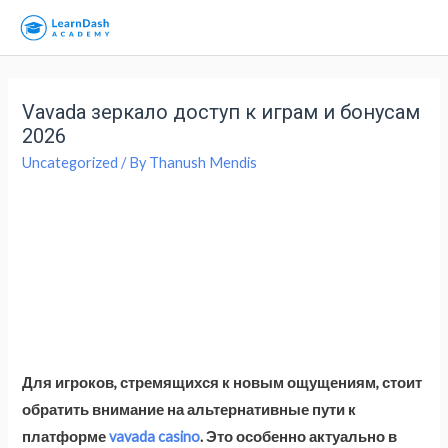
Vavada зеркало доступ к играм и бонусам
2026
Uncategorized
/ By
Thanush Mendis
Для игроков, стремящихся к новым ощущениям, стоит
обратить внимание на альтернативные пути к
платформе
vavada casino
. Это особенно актуально в