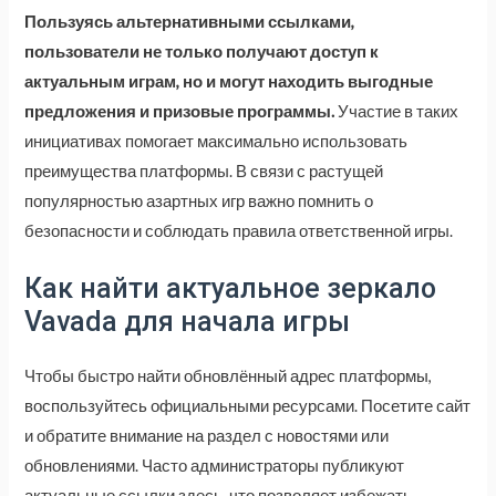
Пользуясь альтернативными ссылками,
пользователи не только получают доступ к
актуальным играм, но и могут находить выгодные
предложения и призовые программы.
Участие в таких
инициативах помогает максимально использовать
преимущества платформы. В связи с растущей
популярностью азартных игр важно помнить о
безопасности и соблюдать правила ответственной игры.
Как найти актуальное зеркало
Vavada для начала игры
Чтобы быстро найти обновлённый адрес платформы,
воспользуйтесь официальными ресурсами. Посетите сайт
и обратите внимание на раздел с новостями или
обновлениями. Часто администраторы публикуют
актуальные ссылки здесь, что позволяет избежать