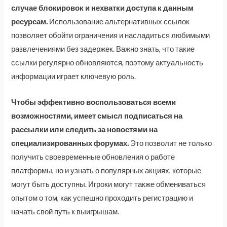
случае блокировок и нехватки доступа к данным
ресурсам.
Использование альтернативных ссылок
позволяет обойти ограничения и насладиться любимыми
развлечениями без задержек. Важно знать, что такие
ссылки регулярно обновляются, поэтому актуальность
информации играет ключевую роль.
Чтобы эффективно воспользоваться всеми
возможностями, имеет смысл подписаться на
рассылки или следить за новостями на
специализированных форумах.
Это позволит не только
получить своевременные обновления о работе
платформы, но и узнать о популярных акциях, которые
могут быть доступны. Игроки могут также обмениваться
опытом о том, как успешно проходить регистрацию и
начать свой путь к выигрышам.