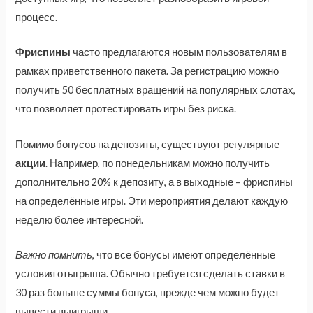
процесс.
Фриспины
часто предлагаются новым пользователям в
рамках приветственного пакета. За регистрацию можно
получить 50 бесплатных вращений на популярных слотах,
что позволяет протестировать игры без риска.
Помимо бонусов на депозиты, существуют регулярные
акции
. Например, по понедельникам можно получить
дополнительно 20% к депозиту, а в выходные – фриспины
на определённые игры. Эти мероприятия делают каждую
неделю более интересной.
Важно помнить
, что все бонусы имеют определённые
условия отыгрыша. Обычно требуется сделать ставки в
30 раз больше суммы бонуса, прежде чем можно будет
вывести выигрыши.