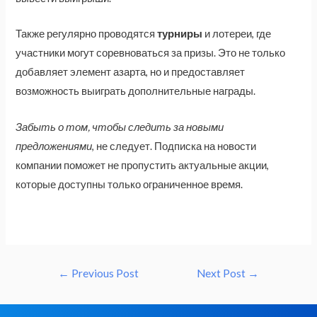
Также регулярно проводятся
турниры
и лотереи, где
участники могут соревноваться за призы. Это не только
добавляет элемент азарта, но и предоставляет
возможность выиграть дополнительные награды.
Забыть о том, чтобы следить за новыми
предложениями
, не следует. Подписка на новости
компании поможет не пропустить актуальные акции,
которые доступны только ограниченное время.
←
Previous Post
Next Post
→