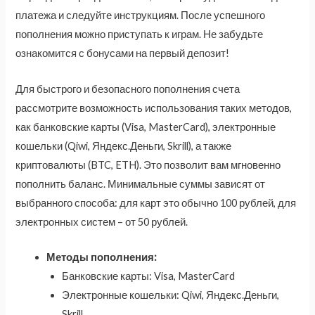
платежа и следуйте инструкциям. После успешного
пополнения можно приступать к играм. Не забудьте
ознакомится с бонусами на первый депозит!
Для быстрого и безопасного пополнения счета
рассмотрите возможность использования таких методов,
как банковские карты (Visa, MasterCard), электронные
кошельки (Qiwi, Яндекс.Деньги, Skrill), а также
криптовалюты (BTC, ETH). Это позволит вам мгновенно
пополнить баланс. Минимальные суммы зависят от
выбранного способа: для карт это обычно 100 рублей, для
электронных систем – от 50 рублей.
Методы пополнения:
Банковские карты: Visa, MasterCard
Электронные кошельки: Qiwi, Яндекс.Деньги,
Skrill