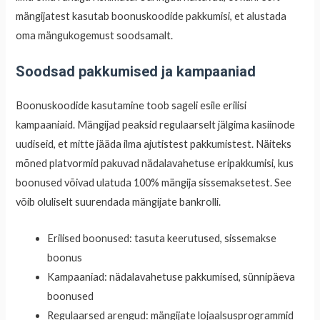
mängijatest kasutab boonuskoodide pakkumisi, et alustada
oma mängukogemust soodsamalt.
Soodsad pakkumised ja kampaaniad
Boonuskoodide kasutamine toob sageli esile erilisi
kampaaniaid. Mängijad peaksid regulaarselt jälgima kasiinode
uudiseid, et mitte jääda ilma ajutistest pakkumistest. Näiteks
mõned platvormid pakuvad nädalavahetuse eripakkumisi, kus
boonused võivad ulatuda 100% mängija sissemaksetest. See
võib oluliselt suurendada mängijate bankrolli.
Erilised boonused: tasuta keerutused, sissemakse
boonus
Kampaaniad: nädalavahetuse pakkumised, sünnipäeva
boonused
Regulaarsed arengud: mängijate lojaalsusprogrammid