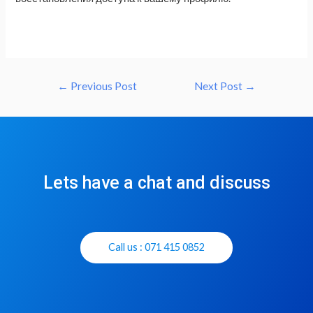
←
Previous Post
Next Post
→
Lets have a chat and discuss
Call us : 071 415 0852