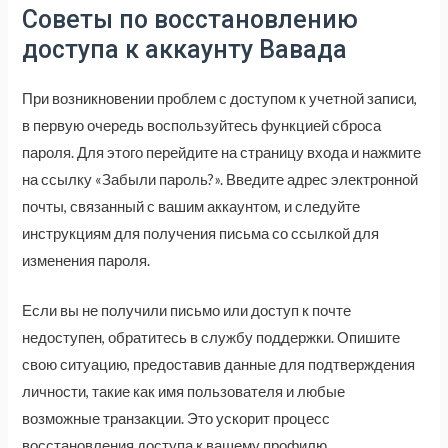
Советы по восстановлению
доступа к аккаунту Вавада
При возникновении проблем с доступом к учетной записи,
в первую очередь воспользуйтесь функцией сброса
пароля. Для этого перейдите на страницу входа и нажмите
на ссылку «Забыли пароль?». Введите адрес электронной
почты, связанный с вашим аккаунтом, и следуйте
инструкциям для получения письма со ссылкой для
изменения пароля.
Если вы не получили письмо или доступ к почте
недоступен, обратитесь в службу поддержки. Опишите
свою ситуацию, предоставив данные для подтверждения
личности, такие как имя пользователя и любые
возможные транзакции. Это ускорит процесс
восстановления доступа к вашему профилю.