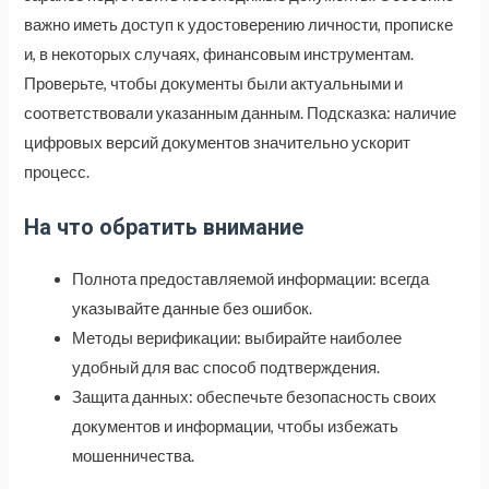
важно иметь доступ к удостоверению личности, прописке
и, в некоторых случаях, финансовым инструментам.
Проверьте, чтобы документы были актуальными и
соответствовали указанным данным. Подсказка: наличие
цифровых версий документов значительно ускорит
процесс.
На что обратить внимание
Полнота предоставляемой информации: всегда
указывайте данные без ошибок.
Методы верификации: выбирайте наиболее
удобный для вас способ подтверждения.
Защита данных: обеспечьте безопасность своих
документов и информации, чтобы избежать
мошенничества.