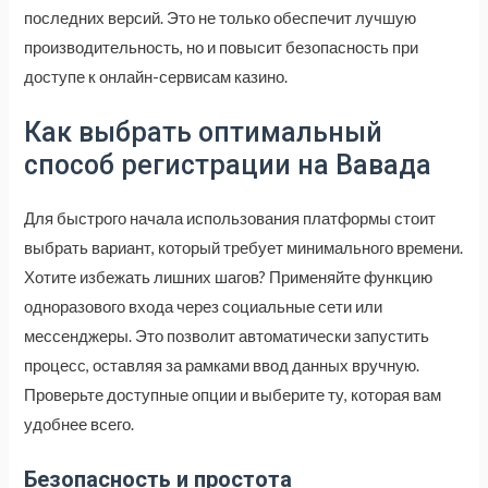
последних версий. Это не только обеспечит лучшую
производительность, но и повысит безопасность при
доступе к онлайн-сервисам казино.
Как выбрать оптимальный
способ регистрации на Вавада
Для быстрого начала использования платформы стоит
выбрать вариант, который требует минимального времени.
Хотите избежать лишних шагов? Применяйте функцию
одноразового входа через социальные сети или
мессенджеры. Это позволит автоматически запустить
процесс, оставляя за рамками ввод данных вручную.
Проверьте доступные опции и выберите ту, которая вам
удобнее всего.
Безопасность и простота