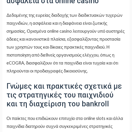
ασφάλεια στα online casino
Δεδομένης της ευρείας διαδοχής των διαδικτυακών τυχερών
παιχνιδιών, η ασφάλεια και η διαφάνεια είναι ζωτικής
σημασίας. Ορισμένα online casino λειτουργούν υπό αυστηρές
άδειες και κανονιστικά πλαίσια, εξασφαλίζοντας προστασία
των χρηστών τους και δίκαιες πρακτικές παιχνιδιού. Η
πιστοποίηση από διεθνείς οργανισμούς ελέγχου, όπως η
eCOGRA, διασφαλίζουν ότι τα παιχνίδια είναι τυχαία και ότι
πληρούνται οι προδιαγραφές δικαιοσύνης.
Γνώμες και πρακτικές σχετικά με
τις στρατηγικές του παιχνιδιού
και τη διαχείριση του bankroll
Οι παίκτες που επιδιώκουν επιτυχία στα online slots και άλλα
παιχνίδια διατηρούν συχνά συγκεκριμένες στρατηγικές