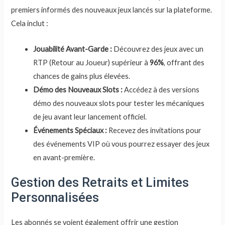
premiers informés des nouveaux jeux lancés sur la plateforme.
Cela inclut :
Jouabilité Avant-Garde :
Découvrez des jeux avec un
RTP (Retour au Joueur) supérieur à
96%
, offrant des
chances de gains plus élevées.
Démo des Nouveaux Slots :
Accédez à des versions
démo des nouveaux slots pour tester les mécaniques
de jeu avant leur lancement officiel.
Événements Spéciaux :
Recevez des invitations pour
des événements VIP où vous pourrez essayer des jeux
en avant-première.
Gestion des Retraits et Limites
Personnalisées
Les abonnés se voient également offrir une gestion