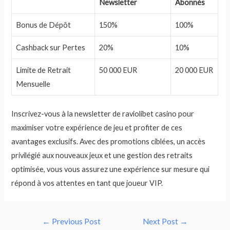
Newsletter
Abonnés
Bonus de Dépôt
150%
100%
Cashback sur Pertes
20%
10%
Limite de Retrait
50 000 EUR
20 000 EUR
Mensuelle
Inscrivez-vous à la newsletter de raviolibet casino pour
maximiser votre expérience de jeu et profiter de ces
avantages exclusifs. Avec des promotions ciblées, un accès
privilégié aux nouveaux jeux et une gestion des retraits
optimisée, vous vous assurez une expérience sur mesure qui
répond à vos attentes en tant que joueur VIP.
←
Previous Post
Next Post
→