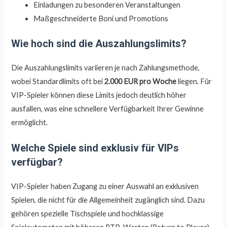
Einladungen zu besonderen Veranstaltungen
Maßgeschneiderte Boni und Promotions
Wie hoch sind die Auszahlungslimits?
Die Auszahlungslimits variieren je nach Zahlungsmethode,
wobei Standardlimits oft bei
2.000 EUR pro Woche
liegen. Für
VIP-Spieler können diese Limits jedoch deutlich höher
ausfallen, was eine schnellere Verfügbarkeit Ihrer Gewinne
ermöglicht.
Welche Spiele sind exklusiv für VIPs
verfügbar?
VIP-Spieler haben Zugang zu einer Auswahl an exklusiven
Spielen, die nicht für die Allgemeinheit zugänglich sind. Dazu
gehören spezielle Tischspiele und hochklassige