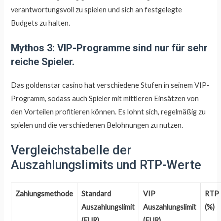
verantwortungsvoll zu spielen und sich an festgelegte
Budgets zu halten.
Mythos 3: VIP-Programme sind nur für sehr
reiche Spieler.
Das goldenstar casino hat verschiedene Stufen in seinem VIP-
Programm, sodass auch Spieler mit mittleren Einsätzen von
den Vorteilen profitieren können. Es lohnt sich, regelmäßig zu
spielen und die verschiedenen Belohnungen zu nutzen.
Vergleichstabelle der
Auszahlungslimits und RTP-Werte
Zahlungsmethode
Standard
VIP
RTP
Auszahlungslimit
Auszahlungslimit
(%)
(EUR)
(EUR)