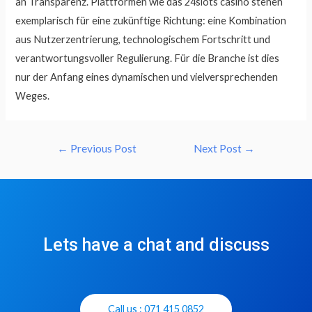
an Transparenz. Plattformen wie das 24slots casino stehen
exemplarisch für eine zukünftige Richtung: eine Kombination
aus Nutzerzentrierung, technologischem Fortschritt und
verantwortungsvoller Regulierung. Für die Branche ist dies
nur der Anfang eines dynamischen und vielversprechenden
Weges.
←
Previous Post
Next Post
→
Lets have a chat and discuss
Call us : 071 415 0852