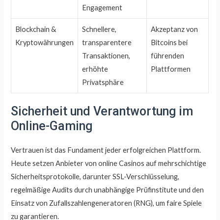
Engagement
Blockchain &
Schnellere,
Akzeptanz von
Kryptowährungen
transparentere
Bitcoins bei
Transaktionen,
führenden
erhöhte
Plattformen
Privatsphäre
Sicherheit und Verantwortung im
Online-Gaming
Vertrauen ist das Fundament jeder erfolgreichen Plattform.
Heute setzen Anbieter von online Casinos auf mehrschichtige
Sicherheitsprotokolle, darunter SSL-Verschlüsselung,
regelmäßige Audits durch unabhängige Prüfinstitute und den
Einsatz von Zufallszahlengeneratoren (RNG), um faire Spiele
zu garantieren.