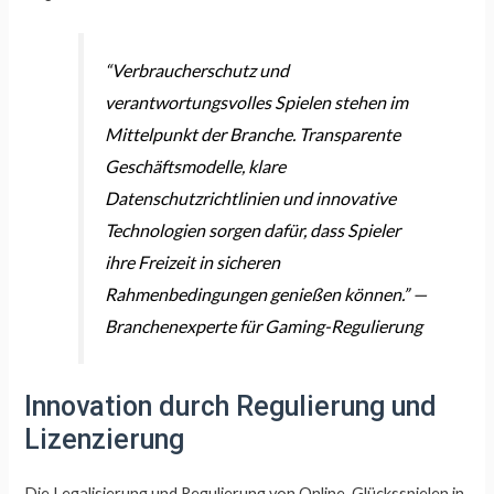
“Verbraucherschutz und
verantwortungsvolles Spielen stehen im
Mittelpunkt der Branche. Transparente
Geschäftsmodelle, klare
Datenschutzrichtlinien und innovative
Technologien sorgen dafür, dass Spieler
ihre Freizeit in sicheren
Rahmenbedingungen genießen können.” —
Branchenexperte für Gaming-Regulierung
Innovation durch Regulierung und
Lizenzierung
Die Legalisierung und Regulierung von Online-Glücksspielen in