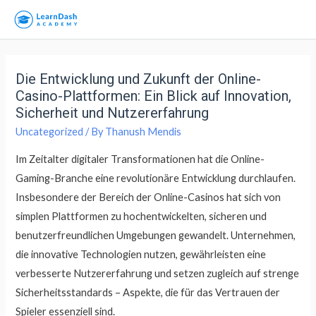
Die Entwicklung und Zukunft der Online-
Casino-Plattformen: Ein Blick auf Innovation,
Sicherheit und Nutzererfahrung
Uncategorized
/ By
Thanush Mendis
Im Zeitalter digitaler Transformationen hat die Online-
Gaming-Branche eine revolutionäre Entwicklung durchlaufen.
Insbesondere der Bereich der Online-Casinos hat sich von
simplen Plattformen zu hochentwickelten, sicheren und
benutzerfreundlichen Umgebungen gewandelt. Unternehmen,
die innovative Technologien nutzen, gewährleisten eine
verbesserte Nutzererfahrung und setzen zugleich auf strenge
Sicherheitsstandards – Aspekte, die für das Vertrauen der
Spieler essenziell sind.