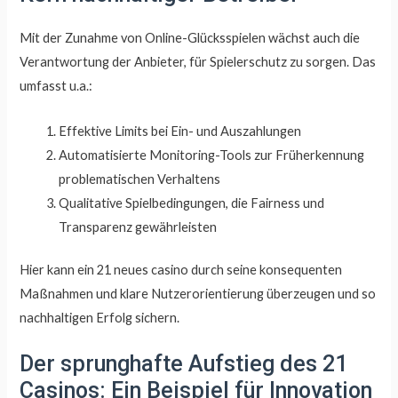
Mit der Zunahme von Online-Glücksspielen wächst auch die
Verantwortung der Anbieter, für Spielerschutz zu sorgen. Das
umfasst u.a.:
Effektive Limits bei Ein- und Auszahlungen
Automatisierte Monitoring-Tools zur Früherkennung
problematischen Verhaltens
Qualitative Spielbedingungen, die Fairness und
Transparenz gewährleisten
Hier kann ein 21 neues casino durch seine konsequenten
Maßnahmen und klare Nutzerorientierung überzeugen und so
nachhaltigen Erfolg sichern.
Der sprunghafte Aufstieg des 21
Casinos: Ein Beispiel für Innovation