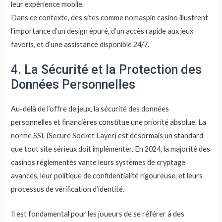
leur expérience mobile.
Dans ce contexte, des sites comme nomaspin casino illustrent
l’importance d’un design épuré, d’un accès rapide aux jeux
favoris, et d’une assistance disponible 24/7.
4. La Sécurité et la Protection des
Données Personnelles
Au-delà de l’offre de jeux, la sécurité des données
personnelles et financières constitue une priorité absolue. La
norme SSL (Secure Socket Layer) est désormais un standard
que tout site sérieux doit implémenter. En 2024, la majorité des
casinos réglementés vante leurs systèmes de cryptage
avancés, leur politique de confidentialité rigoureuse, et leurs
processus de vérification d’identité.
Il est fondamental pour les joueurs de se référer à des