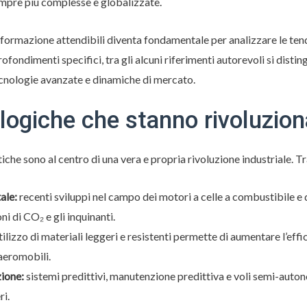
mpre più complesse e globalizzate.
 informazione attendibili diventa fondamentale per analizzare le te
rofondimenti specifici, tra gli alcuni riferimenti autorevoli si disti
ecnologie avanzate e dinamiche di mercato.
logiche che stanno rivoluzion
che sono al centro di una vera e propria rivoluzione industriale. Tra
ale:
recenti sviluppi nel campo dei motori a celle a combustibile e d
i di CO₂ e gli inquinanti.
tilizzo di materiali leggeri e resistenti permette di aumentare l’eff
aeromobili.
zione:
sistemi predittivi, manutenzione predittiva e voli semi-auton
i.