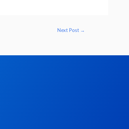
Next Post
→