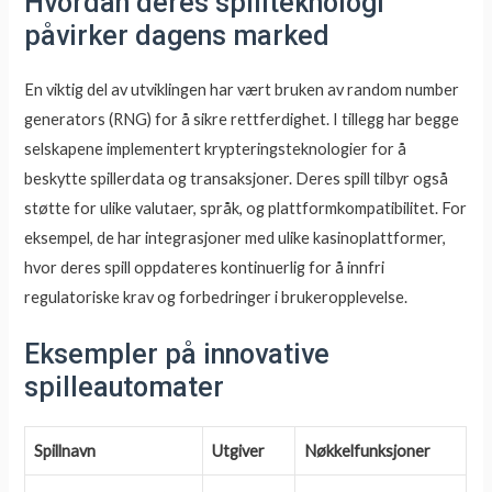
Hvordan deres spillteknologi
påvirker dagens marked
En viktig del av utviklingen har vært bruken av random number
generators (RNG) for å sikre rettferdighet. I tillegg har begge
selskapene implementert krypteringsteknologier for å
beskytte spillerdata og transaksjoner. Deres spill tilbyr også
støtte for ulike valutaer, språk, og plattformkompatibilitet. For
eksempel, de har integrasjoner med ulike kasinoplattformer,
hvor deres spill oppdateres kontinuerlig for å innfri
regulatoriske krav og forbedringer i brukeropplevelse.
Eksempler på innovative
spilleautomater
Spillnavn
Utgiver
Nøkkelfunksjoner