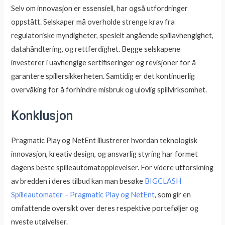
Selv om innovasjon er essensiell, har også utfordringer
oppstått. Selskaper må overholde strenge krav fra
regulatoriske myndigheter, spesielt angående spillavhengighet,
datahåndtering, og rettferdighet. Begge selskapene
investerer i uavhengige sertifiseringer og revisjoner for å
garantere spillersikkerheten. Samtidig er det kontinuerlig
overvåking for å forhindre misbruk og ulovlig spillvirksomhet.
Konklusjon
Pragmatic Play og NetEnt illustrerer hvordan teknologisk
innovasjon, kreativ design, og ansvarlig styring har formet
dagens beste spilleautomatopplevelser. For videre utforskning
av bredden i deres tilbud kan man besøke
BIGCLASH
Spilleautomater – Pragmatic Play og NetEnt
, som gir en
omfattende oversikt over deres respektive porteføljer og
nyeste utgivelser.