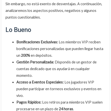
Sin embargo, no está exento de desventajas. A continuación,
analizaremos los aspectos positivos, negativos y algunos
puntos cuestionables.
Lo Bueno
Bonificaciones Exclusivas:
Los miembros VIP reciben
bonificaciones personalizadas que pueden llegar hasta
un
200%
en depósitos.
Gestión Personalizada:
Disponéis de un gestor de
cuentas dedicado que os ayudará en cualquier
momento.
Acceso a Eventos Especiales:
Los jugadores VIP
pueden participar en torneos exclusivos y eventos en
vivo.
Pagos Rápidos:
Los retiros para miembros VIP suelen
procesarse en un plazo de
24 horas
.