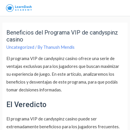
Beneficios del Programa VIP de candyspinz
casino
Uncategorized
/ By
Thanush Mendis
El programa VIP de candyspinz casino ofrece una serie de
ventajas exclusivas para los jugadores que buscan maximizar
su experiencia de juego. En este artículo, analizaremos los
beneficios y desventajas de este programa, para que podáis
tomar decisiones informadas.
El Veredicto
El programa VIP de candyspinz casino puede ser
extremadamente beneficioso para los jugadores frecuentes.