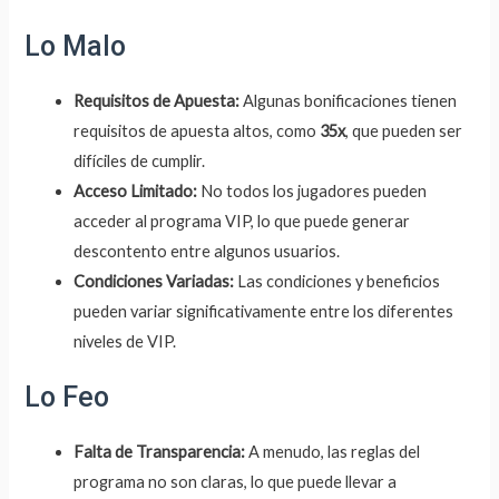
Lo Malo
Requisitos de Apuesta:
Algunas bonificaciones tienen
requisitos de apuesta altos, como
35x
, que pueden ser
difíciles de cumplir.
Acceso Limitado:
No todos los jugadores pueden
acceder al programa VIP, lo que puede generar
descontento entre algunos usuarios.
Condiciones Variadas:
Las condiciones y beneficios
pueden variar significativamente entre los diferentes
niveles de VIP.
Lo Feo
Falta de Transparencia:
A menudo, las reglas del
programa no son claras, lo que puede llevar a