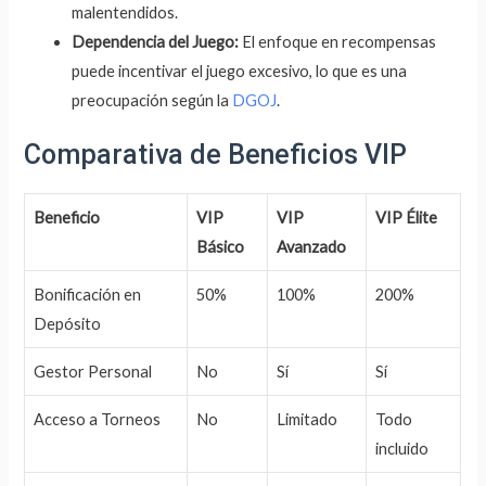
malentendidos.
Dependencia del Juego:
El enfoque en recompensas
puede incentivar el juego excesivo, lo que es una
preocupación según la
DGOJ
.
Comparativa de Beneficios VIP
Beneficio
VIP
VIP
VIP Élite
Básico
Avanzado
Bonificación en
50%
100%
200%
Depósito
Gestor Personal
No
Sí
Sí
Acceso a Torneos
No
Limitado
Todo
incluido