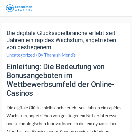
Die digitale Glücksspielbranche erlebt seit
Jahren ein rapides Wachstum, angetrieben
von gestiegenem
Uncategorized
/ By
Thanush Mendis
Einleitung: Die Bedeutung von
Bonusangeboten im
Wettbewerbsumfeld der Online-
Casinos
Die digitale Glücksspielbranche erlebt seit Jahren ein rapides
Wachstum, angetrieben von gestiegenem Nutzerinteresse
und technologischen Innovationen. In diesem dynamischen
Markt ist die Akquise neuer Kunden sowie die Bindung