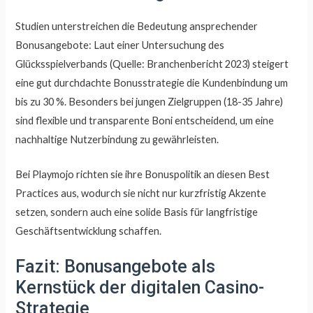
Studien unterstreichen die Bedeutung ansprechender
Bonusangebote: Laut einer Untersuchung des
Glücksspielverbands (Quelle: Branchenbericht 2023) steigert
eine gut durchdachte Bonusstrategie die Kundenbindung um
bis zu 30 %. Besonders bei jungen Zielgruppen (18-35 Jahre)
sind flexible und transparente Boni entscheidend, um eine
nachhaltige Nutzerbindung zu gewährleisten.
Bei Playmojo richten sie ihre Bonuspolitik an diesen Best
Practices aus, wodurch sie nicht nur kurzfristig Akzente
setzen, sondern auch eine solide Basis für langfristige
Geschäftsentwicklung schaffen.
Fazit: Bonusangebote als
Kernstück der digitalen Casino-
Strategie