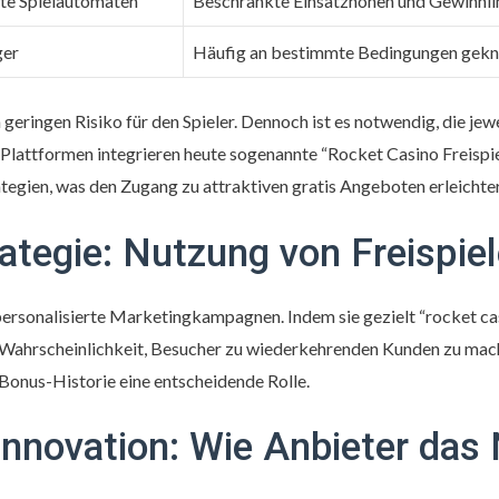
te Spielautomaten
Beschränkte Einsatzhöhen und Gewinnli
ger
Häufig an bestimmte Bedingungen gekn
m geringen Risiko für den Spieler. Dennoch ist es notwendig, die je
e Plattformen integrieren heute sogenannte “Rocket Casino Freispie
tegien, was den Zugang zu attraktiven gratis Angeboten erleichter
tegie: Nutzung von Freispie
rsonalisierte Marketingkampagnen. Indem sie gezielt “rocket cas
e Wahrscheinlichkeit, Besucher zu wiederkehrenden Kunden zu mac
 Bonus-Historie eine entscheidende Rolle.
Innovation: Wie Anbieter das 