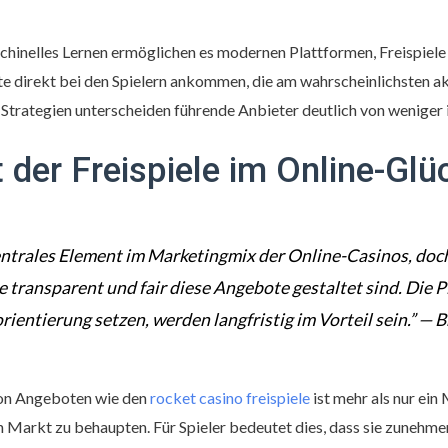
chinelles Lernen ermöglichen es modernen Plattformen, Freispiel
te direkt bei den Spielern ankommen, die am wahrscheinlichsten akt
 Strategien unterscheiden führende Anbieter deutlich von wenige
t der Freispiele im Online-Glü
zentrales Element im Marketingmix der Online-Casinos, doc
 transparent und fair diese Angebote gestaltet sind. Die P
ientierung setzen, werden langfristig im Vorteil sein.” —
von Angeboten wie den
rocket casino freispiele
ist mehr als nur ein
arkt zu behaupten. Für Spieler bedeutet dies, dass sie zunehmend