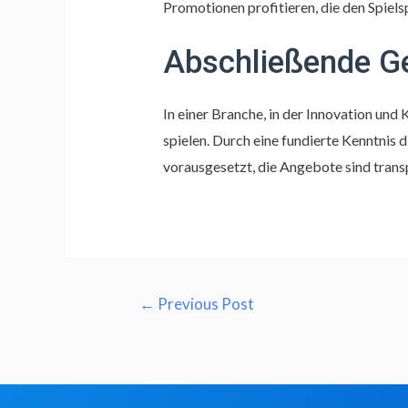
Promotionen profitieren, die den Spiel
Abschließende G
In einer Branche, in der Innovation und
spielen. Durch eine fundierte Kenntnis
vorausgesetzt, die Angebote sind trans
←
Previous Post