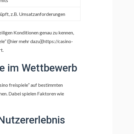
mits
üpft, z.B. Umsatzanforderungen
weiligen Ko­nditionen genau zu kennen,
le” ([hier mehr dazu](https://casino-
t.
le im Wettbewerb
ino freispiele” auf bestimmten
hen. Dabei spielen Faktoren wie
Nutzererlebnis