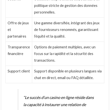
politique stricte de gestion des données
personnelles.
Offre de jeux
Une gamme diversifiée, intégrant des jeux
et
de fournisseurs renommés, garantissant
partenaires
l’équité et la qualité.
Transparence
Options de paiement multiples, avec un
financière
focus sur la rapidité et la sécurité des
transactions.
Support client
Support disponible en plusieurs langues via
chat en direct, email ou FAQ détaillée.
“Le succès d’un casino en ligne réside dans
la capacité à instaurer une relation de