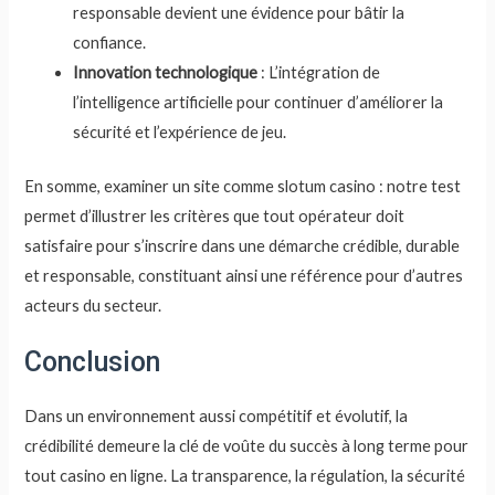
responsable devient une évidence pour bâtir la
confiance.
Innovation technologique
: L’intégration de
l’intelligence artificielle pour continuer d’améliorer la
sécurité et l’expérience de jeu.
En somme, examiner un site comme slotum casino : notre test
permet d’illustrer les critères que tout opérateur doit
satisfaire pour s’inscrire dans une démarche crédible, durable
et responsable, constituant ainsi une référence pour d’autres
acteurs du secteur.
Conclusion
Dans un environnement aussi compétitif et évolutif, la
crédibilité demeure la clé de voûte du succès à long terme pour
tout casino en ligne. La transparence, la régulation, la sécurité