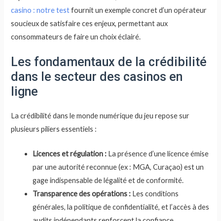
casino : notre test
fournit un exemple concret d’un opérateur
soucieux de satisfaire ces enjeux, permettant aux
consommateurs de faire un choix éclairé.
Les fondamentaux de la crédibilité
dans le secteur des casinos en
ligne
La crédibilité dans le monde numérique du jeu repose sur
plusieurs piliers essentiels :
Licences et régulation :
La présence d’une licence émise
par une autorité reconnue (ex : MGA, Curaçao) est un
gage indispensable de légalité et de conformité.
Transparence des opérations :
Les conditions
générales, la politique de confidentialité, et l’accès à des
audits indépendants renforcent la confiance.