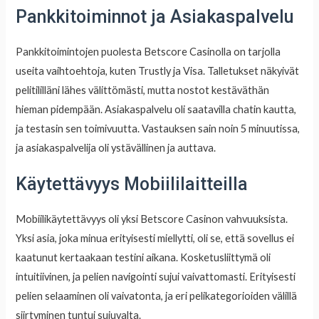
Pankkitoiminnot ja Asiakaspalvelu
Pankkitoimintojen puolesta Betscore Casinolla on tarjolla
useita vaihtoehtoja, kuten Trustly ja Visa. Talletukset näkyivät
pelitililläni lähes välittömästi, mutta nostot kestäväthän
hieman pidempään. Asiakaspalvelu oli saatavilla chatin kautta,
ja testasin sen toimivuutta. Vastauksen sain noin 5 minuutissa,
ja asiakaspalvelija oli ystävällinen ja auttava.
Käytettävyys Mobiililaitteilla
Mobiilikäytettävyys oli yksi Betscore Casinon vahvuuksista.
Yksi asia, joka minua erityisesti miellytti, oli se, että sovellus ei
kaatunut kertaakaan testini aikana. Kosketusliittymä oli
intuitiivinen, ja pelien navigointi sujui vaivattomasti. Erityisesti
pelien selaaminen oli vaivatonta, ja eri pelikategorioiden välillä
siirtyminen tuntui sujuvalta.