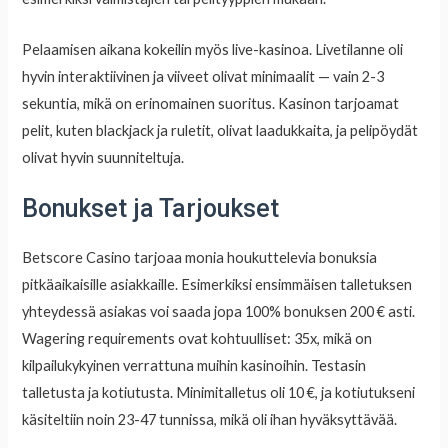
Pelaamisen aikana kokeilin myös live-kasinoa. Livetilanne oli
hyvin interaktiivinen ja viiveet olivat minimaalit — vain 2-3
sekuntia, mikä on erinomainen suoritus. Kasinon tarjoamat
pelit, kuten blackjack ja ruletit, olivat laadukkaita, ja pelipöydät
olivat hyvin suunniteltuja.
Bonukset ja Tarjoukset
Betscore Casino tarjoaa monia houkuttelevia bonuksia
pitkäaikaisille asiakkaille. Esimerkiksi ensimmäisen talletuksen
yhteydessä asiakas voi saada jopa 100% bonuksen 200 € asti.
Wagering requirements ovat kohtuulliset: 35x, mikä on
kilpailukykyinen verrattuna muihin kasinoihin. Testasin
talletusta ja kotiutusta. Minimitalletus oli 10 €, ja kotiutukseni
käsiteltiin noin 23-47 tunnissa, mikä oli ihan hyväksyttävää.