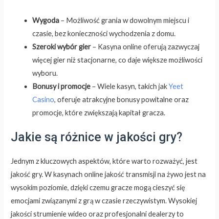
Wygoda
– Możliwość grania w dowolnym miejscu i
czasie, bez konieczności wychodzenia z domu.
Szeroki wybór gier
– Kasyna online oferują zazwyczaj
więcej gier niż stacjonarne, co daje większe możliwości
wyboru.
Bonusy i promocje
– Wiele kasyn, takich jak
Yeet
Casino
, oferuje atrakcyjne bonusy powitalne oraz
promocje, które zwiększają kapitał gracza.
Jakie są różnice w jakości gry?
Jednym z kluczowych aspektów, które warto rozważyć, jest
jakość gry. W kasynach online jakość transmisji na żywo jest na
wysokim poziomie, dzięki czemu gracze mogą cieszyć się
emocjami związanymi z grą w czasie rzeczywistym. Wysokiej
jakości strumienie wideo oraz profesjonalni dealerzy to