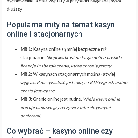
być niewielkie, a czas wypłaty w przypadku wygranej bywa
dłuższy.
Popularne mity na temat kasyn
online i stacjonarnych
Mit 1:
Kasyna online są mniej bezpieczne niż
stacjonarne.
Nieprawda, wiele kasyn online posiada
licencje i zabezpieczenia, które chronią graczy.
Mit 2:
W kasynach stacjonarnych można łatwiej
wygrać.
Rzeczywistość jest taka, że RTP w grach online
często jest lepsze.
Mit 3:
Granie online jest nudne.
Wiele kasyn online
oferuje ciekawe gry na żywo z interaktywnymi
dealerami.
Co wybrać – kasyno online czy