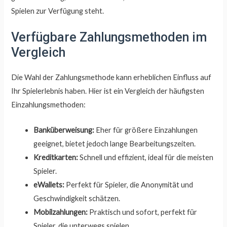
Spielen zur Verfügung steht.
Verfügbare Zahlungsmethoden im
Vergleich
Die Wahl der Zahlungsmethode kann erheblichen Einfluss auf
Ihr Spielerlebnis haben. Hier ist ein Vergleich der häufigsten
Einzahlungsmethoden:
Banküberweisung:
Eher für größere Einzahlungen
geeignet, bietet jedoch lange Bearbeitungszeiten.
Kreditkarten:
Schnell und effizient, ideal für die meisten
Spieler.
eWallets:
Perfekt für Spieler, die Anonymität und
Geschwindigkeit schätzen.
Mobilzahlungen:
Praktisch und sofort, perfekt für
Spieler, die unterwegs spielen.