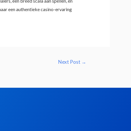
lers, een breed scala aan spellen, en
naar een authentieke casino-ervaring
Next Post
→