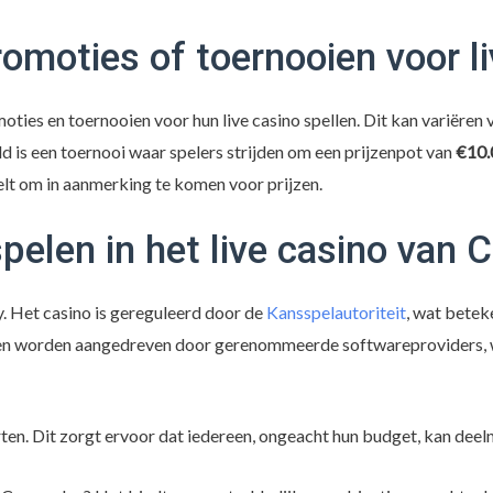
promoties of toernooien voor l
ties en toernooien voor hun live casino spellen. Dit kan variëren
 is een toernooi waar spelers strijden om een prijzenpot van
€10.
eelt om in aanmerking te komen voor prijzen.
 spelen in het live casino van
ay. Het casino is gereguleerd door de
Kansspelautoriteit
, wat betek
ellen worden aangedreven door gerenommeerde softwareproviders, wa
ten. Dit zorgt ervoor dat iedereen, ongeacht hun budget, kan deel