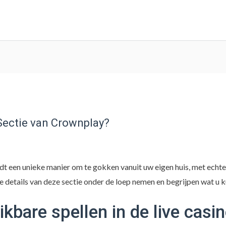
Sectie van Crownplay?
dt een unieke manier om te gokken vanuit uw eigen huis, met echte 
e details van deze sectie onder de loep nemen en begrijpen wat u 
ikbare spellen in de live casi