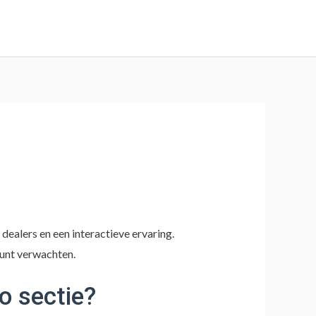
dealers en een interactieve ervaring.
kunt verwachten.
no sectie?