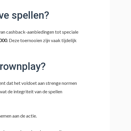
ive spellen?
 van cashback-aanbiedingen tot speciale
000
. Deze toernooien zijn vaak tijdelijk
 Crownplay?
ent dat het voldoet aan strenge normen
t de integriteit van de spellen
nemen aan de actie.