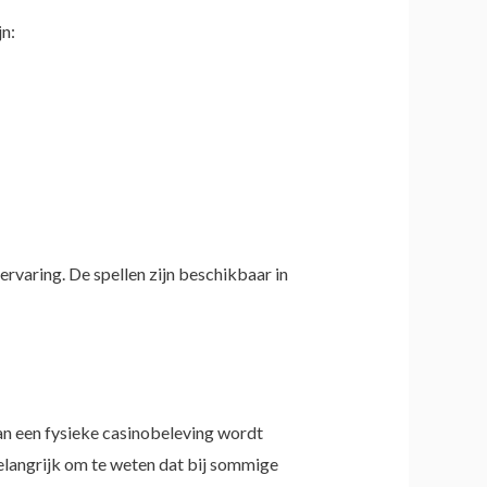
jn:
rvaring. De spellen zijn beschikbaar in
 van een fysieke casinobeleving wordt
 belangrijk om te weten dat bij sommige