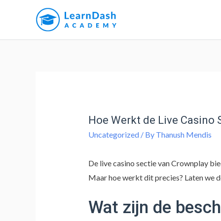
Hoe Werkt de Live Casino 
Uncategorized
/ By
Thanush Mendis
De live casino sectie van Crownplay bie
Maar hoe werkt dit precies? Laten we d
Wat zijn de besch