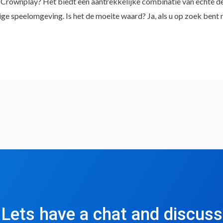
n Crownplay? Het biedt een aantrekkelijke combinatie van echte dea
ge speelomgeving. Is het de moeite waard? Ja, als u op zoek bent 
Lets have a chat and discuss