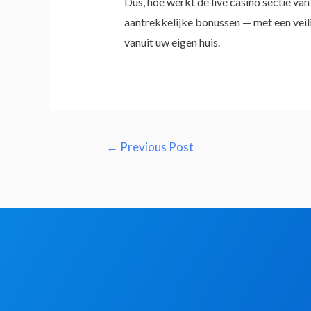
Dus, hoe werkt de live casino sectie va
aantrekkelijke bonussen — met een veili
vanuit uw eigen huis.
←
Previous Post