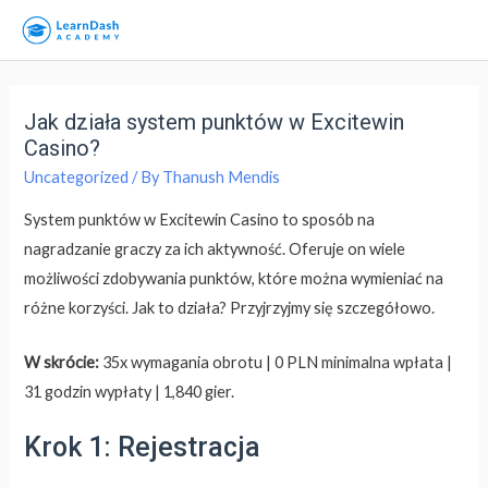
Jak działa system punktów w Excitewin
Casino?
Uncategorized
/ By
Thanush Mendis
System punktów w Excitewin Casino to sposób na
nagradzanie graczy za ich aktywność. Oferuje on wiele
możliwości zdobywania punktów, które można wymieniać na
różne korzyści. Jak to działa? Przyjrzyjmy się szczegółowo.
W skrócie:
35x wymagania obrotu | 0 PLN minimalna wpłata |
31 godzin wypłaty | 1,840 gier.
Krok 1: Rejestracja