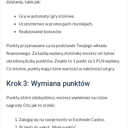
działania, takie jak:
Gra w automaty i gry stołowe.
Uczestnictwo w promocjach i turniejach.
Realizowanie bonusów.
Punkty przyznawane są na podstawie Twojego wkładu
finansowego. Za każdą wydaną złotówkę możesz otrzymać
określoną liczbę punktów. Zwykle to 1 punkt za 1 PLN wydany.
Co istotne, punkty mają różne wartości w zależności od gry.
Krok 3: Wymiana punktów
Punkty, które zdobędziesz, możesz wymieniać na różne
nagrody. Oto jak to zrobić:
Zaloguj się na swoje konto w Excitewin Casino.
Przejdź do sekcji „Moje punkty”.