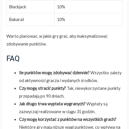
Blackjack
10%
Bakarat
10%
Warto planować, w jakie gry grać, aby maksymalizować
zdobywanie punktów.
FAQ
Ile punktów mogę zdobywać dziennie?
Wszystko zależy
od aktywności gracza i wydanych środków.
Czy mogę stracić punkty?
Tak, niewykorzystane punkty
przepadają po 90 dniach.
Jak długo trwa wypłata wygranych?
Wypłaty są
zazwyczaj realizowane w ciągu 31 godzin.
Czy mogę korzystać z punktów na wszystkich grach?
Niektóre gry mają niższe wagi punktowe, co wpływa na