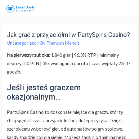
Jak grać z przyjaciółmi w PartySpins Casino?
Uncategorized
/ By
Thanush Mendis
Na pierwszy rzut oka:
1,840 gier | 96.3% RTP | minimalny
depozyt 50 PLN | 35x wymagania obrotu | czas wypłaty 23-47
godzin.
Jeśli jesteś graczem
okazjonalnym…
PartySpins Casino to doskonałe miejsce dla graczy, którzy
chcą spędzić czas z przyjaciółmi bez dużego ryzyka. Dzięki
szerokiemu wyborowi gier, od automatów po gry stołowe,
każdy znajdzie coś dla siebie. Możesz zacząć od minimalnego