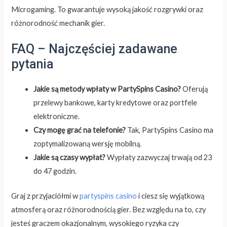
Microgaming. To gwarantuje wysoką jakość rozgrywki oraz
różnorodność mechanik gier.
FAQ – Najczęściej zadawane
pytania
Jakie są metody wpłaty w PartySpins Casino?
Oferują
przelewy bankowe, karty kredytowe oraz portfele
elektroniczne.
Czy mogę grać na telefonie?
Tak, PartySpins Casino ma
zoptymalizowaną wersję mobilną.
Jakie są czasy wypłat?
Wypłaty zazwyczaj trwają od 23
do 47 godzin.
Graj z przyjaciółmi w
partyspins casino
i ciesz się wyjątkową
atmosferą oraz różnorodnością gier. Bez względu na to, czy
jesteś graczem okazjonalnym, wysokiego ryzyka czy