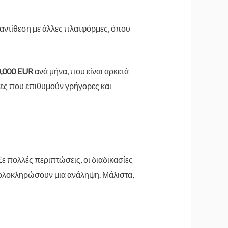
ε αντίθεση με άλλες πλατφόρμες, όπου
,000 EUR
ανά μήνα, που είναι αρκετά
κτες που επιθυμούν γρήγορες και
 Σε πολλές περιπτώσεις, οι διαδικασίες
 ολοκληρώσουν μια ανάληψη. Μάλιστα,