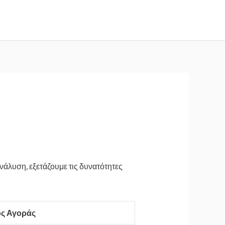
ανάλυση, εξετάζουμε τις δυνατότητες
ς Αγοράς