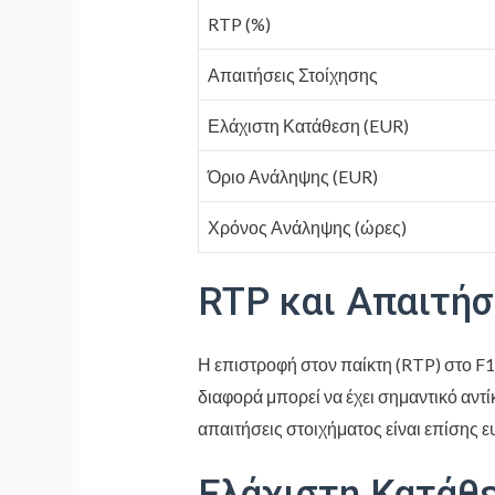
RTP (%)
Απαιτήσεις Στοίχησης
Ελάχιστη Κατάθεση (EUR)
Όριο Ανάληψης (EUR)
Χρόνος Ανάληψης (ώρες)
RTP και Απαιτήσ
Η επιστροφή στον παίκτη (RTP) στο F1
διαφορά μπορεί να έχει σημαντικό αντί
απαιτήσεις στοιχήματος είναι επίσης ε
Ελάχιστη Κατάθε