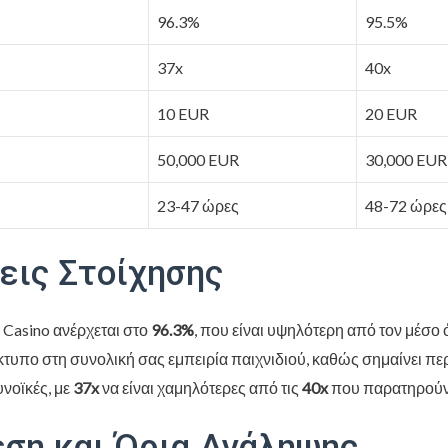
96.3%
95.5%
37x
40x
10 EUR
20 EUR
50,000 EUR
30,000 EUR
23-47 ώρες
48-72 ώρες
εις Στοίχησης
 Casino ανέρχεται στο
96.3%
, που είναι υψηλότερη από τον μέσο
κτυπο στη συνολική σας εμπειρία παιχνιδιού, καθώς σημαίνει περ
υνοϊκές, με
37x
να είναι χαμηλότερες από τις
40x
που παρατηρούν
ση και Όρια Ανάληψης