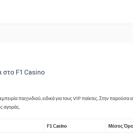
 στο F1 Casino
εμπειρία παιχνιδιού, ειδικά για τους VIP παίκτες. Στην παρούσα 
ης αγοράς.
F1 Casino
Μέσος Όρο