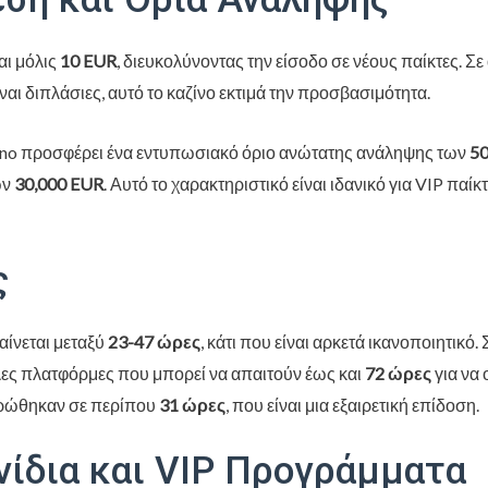
αι μόλις
10 EUR
, διευκολύνοντας την είσοδο σε νέους παίκτες. Σ
ναι διπλάσιες, αυτό το καζίνο εκτιμά την προσβασιμότητα.
asino προσφέρει ένα εντυπωσιακό όριο ανώτατης ανάληψης των
50
ων
30,000 EUR
. Αυτό το χαρακτηριστικό είναι ιδανικό για VIP παί
ς
αίνεται μεταξύ
23-47 ώρες
, κάτι που είναι αρκετά ικανοποιητικό.
λες πλατφόρμες που μπορεί να απαιτούν έως και
72 ώρες
για να
ληρώθηκαν σε περίπου
31 ώρες
, που είναι μια εξαιρετική επίδοση.
νίδια και VIP Προγράμματα