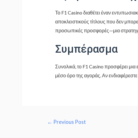
Το F1 Casino διαθέτει έναν εντυπωσια
αποκλειστικούς τίτλους που δεν μπορε
προσωπικές προσφορές—μια στρατηγική
Συμπέρασμα
Συνολικά, το F1 Casino προσφέρει μια 
μέσο όρο της αγοράς. Αν ενδιαφέρεστε
←
Previous Post