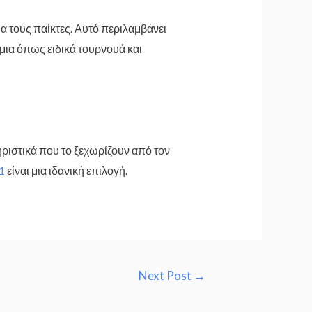
α τους παίκτες. Αυτό περιλαμβάνει
μια όπως ειδικά τουρνουά και
ηριστικά που το ξεχωρίζουν από τον
1
είναι μια ιδανική επιλογή.
Next Post
→