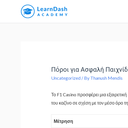
Πόροι για Ασφαλή Παιχνίδι
Uncategorized
/ By
Thanush Mendis
Το F1 Casino προσφέρει μια εξαιρετική 
του καζίνο σε σχέση με τον μέσο όρο τ
Μέτρηση