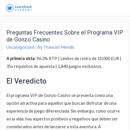
Preguntas Frecuentes Sobre el Programa VIP
de Gonzo Casino
Uncategorized
/ By
Thanush Mendis
A primera vista:
96.3% RTP | Límites de retiro de 10,000 EUR |
35x requisitos de apuesta | 1,840 juegos exclusivos.
El Veredicto
El programa VIP de Gonzo Casino se presenta como una
opción atractiva para aquellos que buscan disfrutar de una
experiencia de juego diferenciada. Sin embargo, como ocurre
en la vida, hay aspectos positivos y negativos que deben ser
considerados antes de lanzarse a esta aventura. A