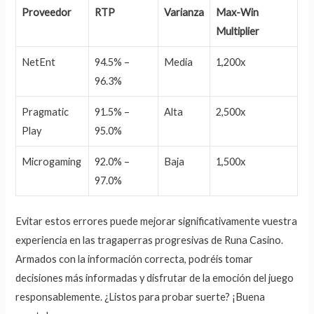
Proveedor
RTP
Varianza
Max-Win
Multiplier
NetEnt
94.5% –
Media
1,200x
96.3%
Pragmatic
91.5% –
Alta
2,500x
Play
95.0%
Microgaming
92.0% –
Baja
1,500x
97.0%
Evitar estos errores puede mejorar significativamente vuestra
experiencia en las tragaperras progresivas de Runa Casino.
Armados con la información correcta, podréis tomar
decisiones más informadas y disfrutar de la emoción del juego
responsablemente. ¿Listos para probar suerte? ¡Buena