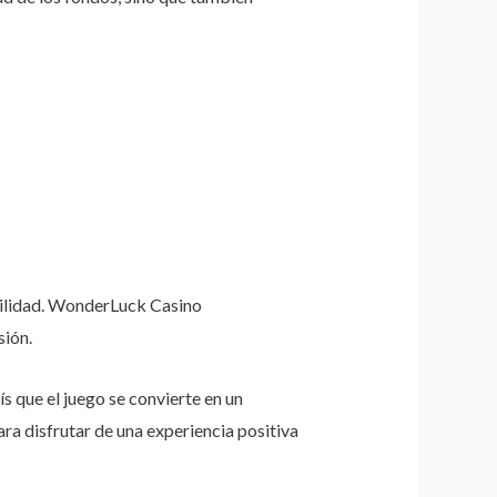
bilidad. WonderLuck Casino
sión.
s que el juego se convierte en un
a disfrutar de una experiencia positiva