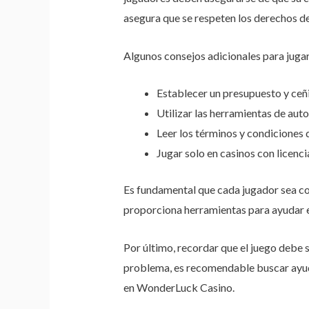
asegura que se respeten los derechos de
Algunos consejos adicionales para jugar
Establecer un presupuesto y ceñir
Utilizar las herramientas de auto
Leer los términos y condiciones 
Jugar solo en casinos con licenci
Es fundamental que cada jugador sea c
proporciona herramientas para ayudar e
Por último, recordar que el juego debe s
problema, es recomendable buscar ayuda 
en WonderLuck Casino.