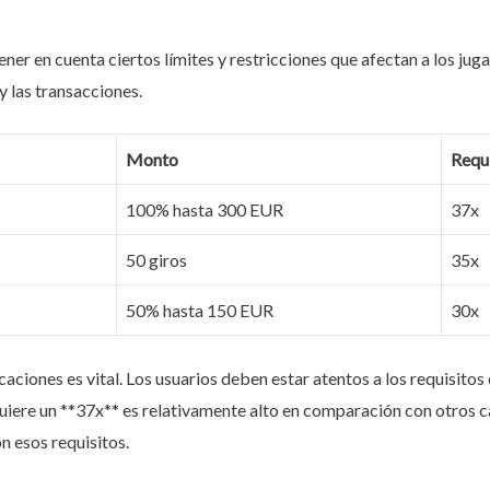
ener en cuenta ciertos límites y restricciones que afectan a los jug
y las transacciones.
Monto
Requi
100% hasta 300 EUR
37x
50 giros
35x
50% hasta 150 EUR
30x
caciones es vital. Los usuarios deben estar atentos a los requisitos
iere un **37x** es relativamente alto en comparación con otros ca
on esos requisitos.