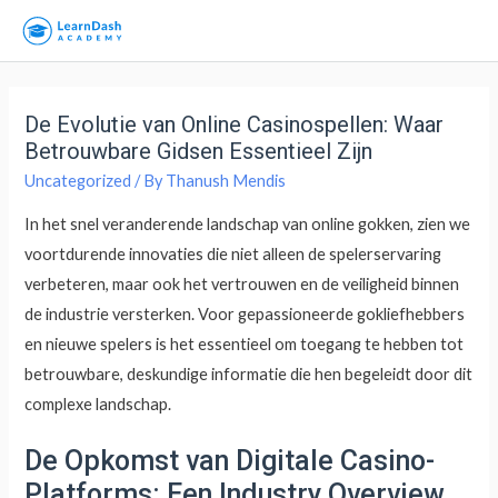
De Evolutie van Online Casinospellen: Waar
Betrouwbare Gidsen Essentieel Zijn
Uncategorized
/ By
Thanush Mendis
In het snel veranderende landschap van online gokken, zien we
voortdurende innovaties die niet alleen de spelerservaring
verbeteren, maar ook het vertrouwen en de veiligheid binnen
de industrie versterken. Voor gepassioneerde gokliefhebbers
en nieuwe spelers is het essentieel om toegang te hebben tot
betrouwbare, deskundige informatie die hen begeleidt door dit
complexe landschap.
De Opkomst van Digitale Casino-
Platforms: Een Industry Overview