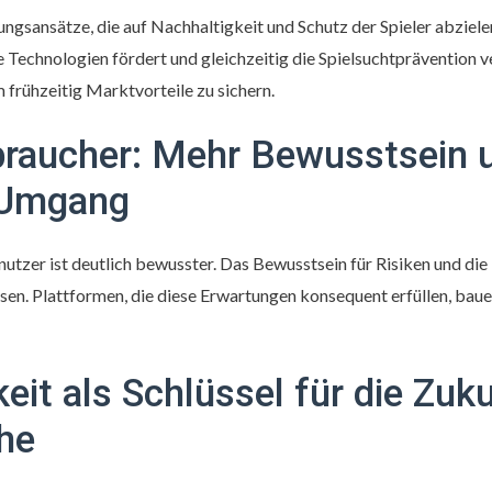
ngsansätze, die auf Nachhaltigkeit und Schutz der Spieler abziel
 Technologien fördert und gleichzeitig die Spielsuchtprävention v
m frühzeitig Marktvorteile zu sichern.
rbraucher: Mehr Bewusstsein 
 Umgang
nutzer ist deutlich bewusster. Das Bewusstsein für Risiken und di
. Plattformen, die diese Erwartungen konsequent erfüllen, bauen
keit als Schlüssel für die Zuk
he