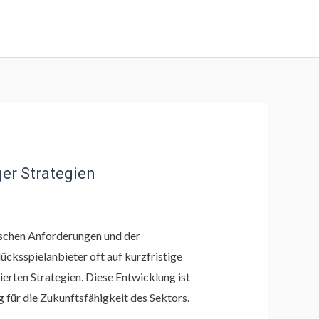
ger Strategien
rischen Anforderungen und der
cksspielanbieter oft auf kurzfristige
erten Strategien. Diese Entwicklung ist
 für die Zukunftsfähigkeit des Sektors.