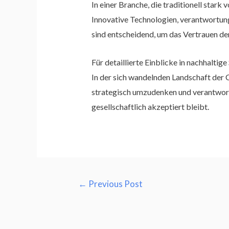
In einer Branche, die traditionell star
Innovative Technologien, verantwortun
sind entscheidend, um das Vertrauen de
Für detaillierte Einblicke in nachhaltig
In der sich wandelnden Landschaft der Ca
strategisch umzudenken und verantwortun
gesellschaftlich akzeptiert bleibt.
←
Previous Post