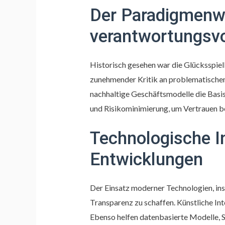
Der Paradigmenw
verantwortungsv
Historisch gesehen war die Glücksspie
zunehmender Kritik an problematischem
nachhaltige Geschäftsmodelle die Basis 
und Risikominimierung, um Vertrauen b
Technologische I
Entwicklungen
Der Einsatz moderner Technologien, ins
Transparenz zu schaffen. Künstliche Int
Ebenso helfen datenbasierte Modelle, 