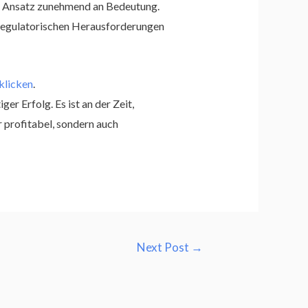
ige Ansatz zunehmend an Bedeutung.
regulatorischen Herausforderungen
 klicken
.
er Erfolg. Es ist an der Zeit,
 profitabel, sondern auch
Next Post
→