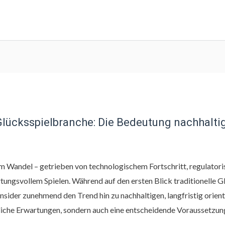
Glücksspielbranche: Die Bedeutung nachhalti
 im Wandel – getrieben von technologischem Fortschritt, regulato
gsvollem Spielen. Während auf den ersten Blick traditionelle Glü
ider zunehmend den Trend hin zu nachhaltigen, langfristig orienti
tliche Erwartungen, sondern auch eine entscheidende Voraussetzung