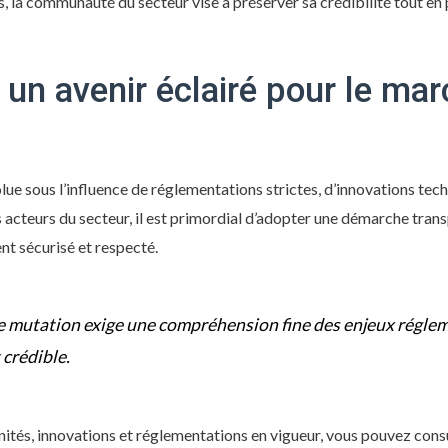
s, la communauté du secteur vise à préserver sa crédibilité tout en
 un avenir éclairé pour le mar
lue sous l’influence de réglementations strictes, d’innovations tec
es acteurs du secteur, il est primordial d’adopter une démarche tra
nt sécurisé et respecté.
e mutation exige une compréhension fine des enjeux régle
 crédible.
unités, innovations et réglementations en vigueur, vous pouvez cons