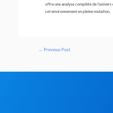
offre une analyse complète de l’univers
cet environnement en pleine mutation.
←
Previous Post