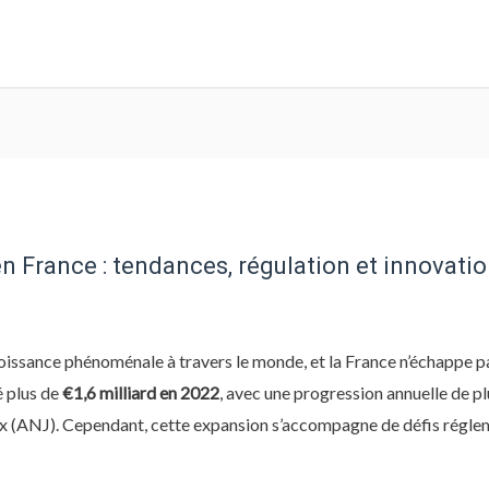
en France : tendances, régulation et innovati
croissance phénoménale à travers le monde, et la France n’échappe 
é plus de
€1,6 milliard en 2022
, avec une progression annuelle de p
ux (ANJ). Cependant, cette expansion s’accompagne de défis régle