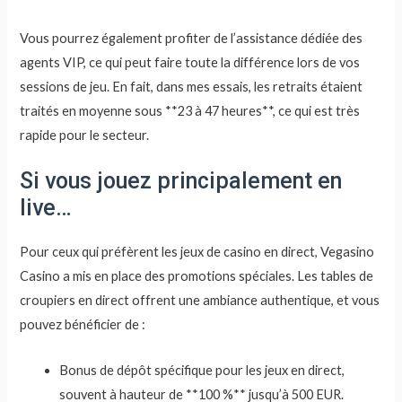
Vous pourrez également profiter de l’assistance dédiée des
agents VIP, ce qui peut faire toute la différence lors de vos
sessions de jeu. En fait, dans mes essais, les retraits étaient
traités en moyenne sous **23 à 47 heures**, ce qui est très
rapide pour le secteur.
Si vous jouez principalement en
live…
Pour ceux qui préfèrent les jeux de casino en direct, Vegasino
Casino a mis en place des promotions spéciales. Les tables de
croupiers en direct offrent une ambiance authentique, et vous
pouvez bénéficier de :
Bonus de dépôt spécifique pour les jeux en direct,
souvent à hauteur de **100 %** jusqu’à 500 EUR.