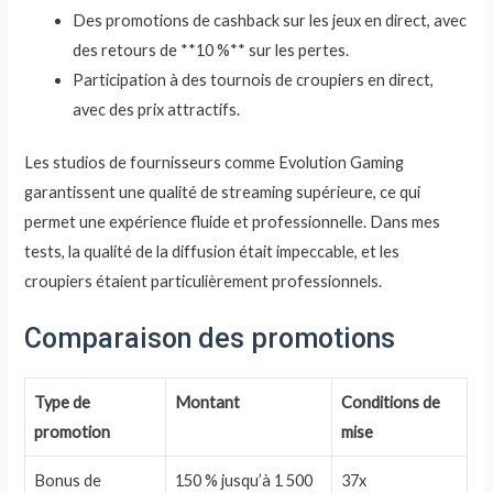
Des promotions de cashback sur les jeux en direct, avec
des retours de **10 %** sur les pertes.
Participation à des tournois de croupiers en direct,
avec des prix attractifs.
Les studios de fournisseurs comme Evolution Gaming
garantissent une qualité de streaming supérieure, ce qui
permet une expérience fluide et professionnelle. Dans mes
tests, la qualité de la diffusion était impeccable, et les
croupiers étaient particulièrement professionnels.
Comparaison des promotions
Type de
Montant
Conditions de
promotion
mise
Bonus de
150 % jusqu’à 1 500
37x