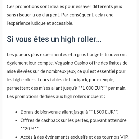
Ces promotions sont idéales pour essayer différents jeux
sans risquer trop d’argent. Par conséquent, cela rend
l’expérience ludique et accessible.
Si vous êtes un high roller…
Les joueurs plus expérimentés et à gros budgets trouveront
également leur compte. Vegasino Casino offre des limites de
mise élevées sur de nombreux jeux, ce qui est essentiel pour
les high rollers. Leurs tables de blackjack, par exemple,
permettent des mises allant jusqu’à **1 000 EUR** par main.
Les promotions dédiées aux high rollers incluent :
Bonus de bienvenue allant jusqu’à **1 500 EUR**.
Offres de cashback sur les pertes, pouvant atteindre
**20 %**.
Accès à des événements exclusifs et des tournois VIP.