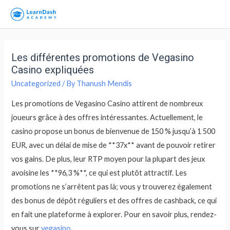
Les différentes promotions de Vegasino
Casino expliquées
Uncategorized
/ By
Thanush Mendis
Les promotions de Vegasino Casino attirent de nombreux
joueurs grâce à des offres intéressantes. Actuellement, le
casino propose un bonus de bienvenue de 150 % jusqu’à 1 500
EUR, avec un délai de mise de **37x** avant de pouvoir retirer
vos gains. De plus, leur RTP moyen pour la plupart des jeux
avoisine les **96,3 %**, ce qui est plutôt attractif. Les
promotions ne s’arrêtent pas là; vous y trouverez également
des bonus de dépôt réguliers et des offres de cashback, ce qui
en fait une plateforme à explorer. Pour en savoir plus, rendez-
vous sur
vegasino
.