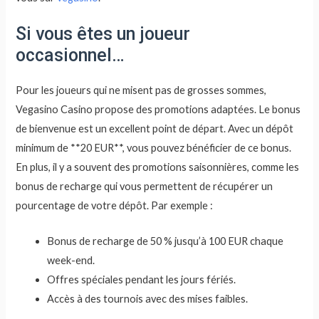
Si vous êtes un joueur
occasionnel…
Pour les joueurs qui ne misent pas de grosses sommes,
Vegasino Casino propose des promotions adaptées. Le bonus
de bienvenue est un excellent point de départ. Avec un dépôt
minimum de **20 EUR**, vous pouvez bénéficier de ce bonus.
En plus, il y a souvent des promotions saisonnières, comme les
bonus de recharge qui vous permettent de récupérer un
pourcentage de votre dépôt. Par exemple :
Bonus de recharge de 50 % jusqu’à 100 EUR chaque
week-end.
Offres spéciales pendant les jours fériés.
Accès à des tournois avec des mises faibles.