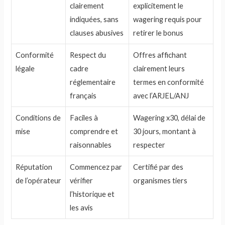
clairement
explicitement le
indiquées, sans
wagering requis pour
clauses abusives
retirer le bonus
Conformité
Respect du
Offres affichant
légale
cadre
clairement leurs
réglementaire
termes en conformité
français
avec l’ARJEL/ANJ
Conditions de
Faciles à
Wagering x30, délai de
mise
comprendre et
30 jours, montant à
raisonnables
respecter
Réputation
Commencez par
Certifié par des
de l’opérateur
vérifier
organismes tiers
l’historique et
les avis