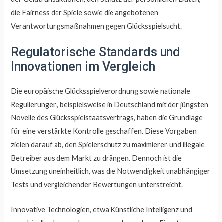
die Fairness der Spiele sowie die angebotenen
Verantwortungsmaßnahmen gegen Glücksspielsucht.
Regulatorische Standards und
Innovationen im Vergleich
Die europäische Glücksspielverordnung sowie nationale
Regulierungen, beispielsweise in Deutschland mit der jüngsten
Novelle des Glücksspielstaatsvertrags, haben die Grundlage
für eine verstärkte Kontrolle geschaffen. Diese Vorgaben
zielen darauf ab, den Spielerschutz zu maximieren und illegale
Betreiber aus dem Markt zu drängen. Dennoch ist die
Umsetzung uneinheitlich, was die Notwendigkeit unabhängiger
Tests und vergleichender Bewertungen unterstreicht.
Innovative Technologien, etwa Künstliche Intelligenz und