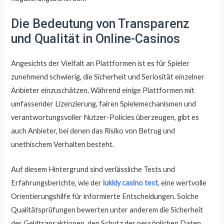
Die Bedeutung von Transparenz
und Qualität in Online-Casinos
Angesichts der Vielfalt an Plattformen ist es für Spieler
zunehmend schwierig, die Sicherheit und Seriosität einzelner
Anbieter einzuschätzen. Während einige Plattformen mit
umfassender Lizenzierung, fairen Spielemechanismen und
verantwortungsvoller Nutzer-Policies überzeugen, gibt es
auch Anbieter, bei denen das Risiko von Betrug und
unethischem Verhalten besteht.
Auf diesem Hintergrund sind verlässliche Tests und
Erfahrungsberichte, wie der
lukkly casino test
, eine wertvolle
Orientierungshilfe für informierte Entscheidungen. Solche
Qualitätsprüfungen bewerten unter anderem die Sicherheit
der Geldtransaktionen, den Schutz der persönlichen Daten,