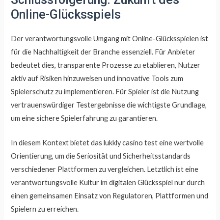
Online-Glücksspiels
Der verantwortungsvolle Umgang mit Online-Glücksspielen ist
für die Nachhaltigkeit der Branche essenziell. Für Anbieter
bedeutet dies, transparente Prozesse zu etablieren, Nutzer
aktiv auf Risiken hinzuweisen und innovative Tools zum
Spielerschutz zu implementieren. Für Spieler ist die Nutzung
vertrauenswürdiger Testergebnisse die wichtigste Grundlage,
um eine sichere Spielerfahrung zu garantieren.
In diesem Kontext bietet das lukkly casino test eine wertvolle
Orientierung, um die Seriosität und Sicherheitsstandards
verschiedener Plattformen zu vergleichen. Letztlich ist eine
verantwortungsvolle Kultur im digitalen Glücksspiel nur durch
einen gemeinsamen Einsatz von Regulatoren, Plattformen und
Spielern zu erreichen.