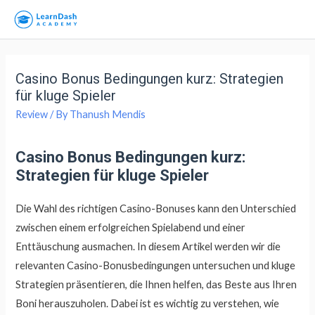
Casino Bonus Bedingungen kurz: Strategien
für kluge Spieler
Review
/ By
Thanush Mendis
Casino Bonus Bedingungen kurz:
Strategien für kluge Spieler
Die Wahl des richtigen Casino-Bonuses kann den Unterschied
zwischen einem erfolgreichen Spielabend und einer
Enttäuschung ausmachen. In diesem Artikel werden wir die
relevanten Casino-Bonusbedingungen untersuchen und kluge
Strategien präsentieren, die Ihnen helfen, das Beste aus Ihren
Boni herauszuholen. Dabei ist es wichtig zu verstehen, wie