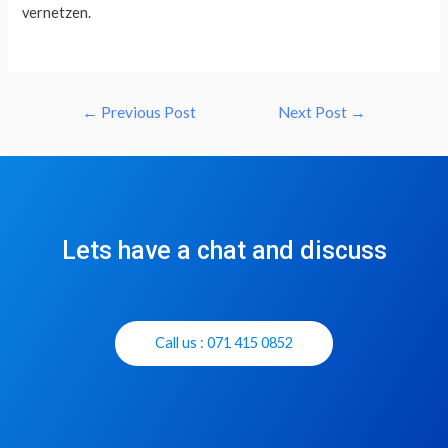
vernetzen.
←
Previous Post
Next Post
→
Lets have a chat and discuss
Call us : 071 415 0852