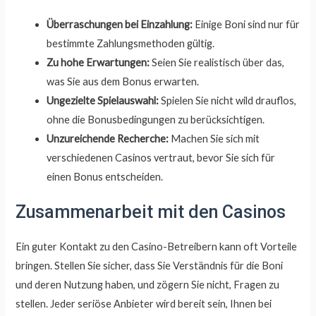
Überraschungen bei Einzahlung:
Einige Boni sind nur für
bestimmte Zahlungsmethoden gültig.
Zu hohe Erwartungen:
Seien Sie realistisch über das,
was Sie aus dem Bonus erwarten.
Ungezielte Spielauswahl:
Spielen Sie nicht wild drauflos,
ohne die Bonusbedingungen zu berücksichtigen.
Unzureichende Recherche:
Machen Sie sich mit
verschiedenen Casinos vertraut, bevor Sie sich für
einen Bonus entscheiden.
Zusammenarbeit mit den Casinos
Ein guter Kontakt zu den Casino-Betreibern kann oft Vorteile
bringen. Stellen Sie sicher, dass Sie Verständnis für die Boni
und deren Nutzung haben, und zögern Sie nicht, Fragen zu
stellen. Jeder seriöse Anbieter wird bereit sein, Ihnen bei