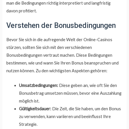
man die Bedingungen richtig interpretiert und langfristig
davon profitiert.
Verstehen der Bonusbedingungen
Bevor Sie sich in die aufregende Welt der Online-Casinos
stürzen, sollten Sie sich mit den verschiedenen
Bonusbedingungen vertraut machen. Diese Bedingungen
bestimmen, wie und wann Sie Ihren Bonus beanspruchen und
nutzen können. Zu den wichtigsten Aspekten gehören:
Umsatzbedingungen:
Diese geben an, wie oft Sie den
Bonusbetrag umsetzen müssen, bevor eine Auszahlung
möglich ist.
Gültigkeitsdauer:
Die Zeit, die Sie haben, um den Bonus
zu verwenden, kann variieren und beeinflusst Ihre
Strategie.