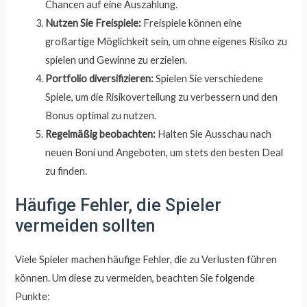
Chancen auf eine Auszahlung.
Nutzen Sie Freispiele:
Freispiele können eine
großartige Möglichkeit sein, um ohne eigenes Risiko zu
spielen und Gewinne zu erzielen.
Portfolio diversifizieren:
Spielen Sie verschiedene
Spiele, um die Risikoverteilung zu verbessern und den
Bonus optimal zu nutzen.
Regelmäßig beobachten:
Halten Sie Ausschau nach
neuen Boni und Angeboten, um stets den besten Deal
zu finden.
Häufige Fehler, die Spieler
vermeiden sollten
Viele Spieler machen häufige Fehler, die zu Verlusten führen
können. Um diese zu vermeiden, beachten Sie folgende
Punkte: