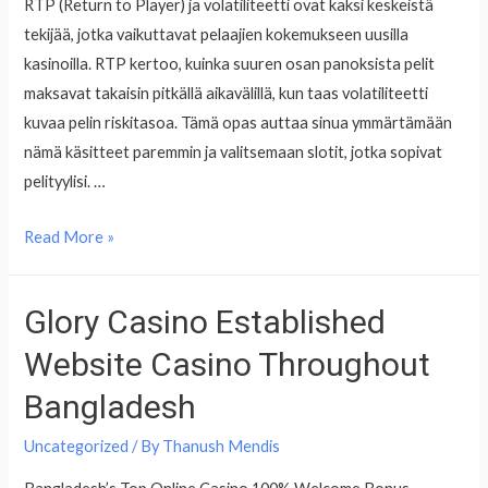
RTP (Return to Player) ja volatiliteetti ovat kaksi keskeistä
tekijää, jotka vaikuttavat pelaajien kokemukseen uusilla
kasinoilla. RTP kertoo, kuinka suuren osan panoksista pelit
maksavat takaisin pitkällä aikavälillä, kun taas volatiliteetti
kuvaa pelin riskitasoa. Tämä opas auttaa sinua ymmärtämään
nämä käsitteet paremmin ja valitsemaan slotit, jotka sopivat
pelityylisi. …
Read More »
Glory Casino Established
Website Casino Throughout
Bangladesh
Uncategorized
/ By
Thanush Mendis