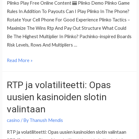
Plinko Play Free Online Content 🎰 Plinko Demo Plinko Game
Rules In Addition To Payouts Can I Play Plinko In The Phone?
Rotate Your Cell Phone For Good Experience Plinko Tactics –
Maximize The Wins Rtp And Pay Out Structure What Could
Be The Highest Multiplier In Plinko? Pachinko-inspired Boards
Risk Levels, Rows And Multipliers …
Read More »
RTP ja volatiliteetti: Opas
uusien kasinoiden slotin
valintaan
casino
/ By
Thanush Mendis
RTP ja volatiliteetti: Opas uusien kasinoiden slotin valintaan