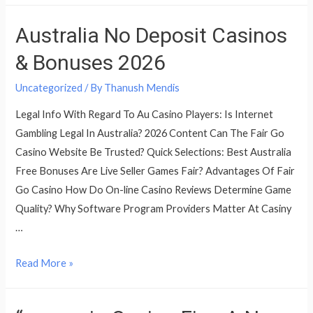
Australia No Deposit Casinos
& Bonuses 2026
Uncategorized
/ By
Thanush Mendis
Legal Info With Regard To Au Casino Players: Is Internet
Gambling Legal In Australia? 2026 Content Can The Fair Go
Casino Website Be Trusted? Quick Selections: Best Australia
Free Bonuses Are Live Seller Games Fair? Advantages Of Fair
Go Casino How Do On-line Casino Reviews Determine Game
Quality? Why Software Program Providers Matter At Casiny
…
Read More »