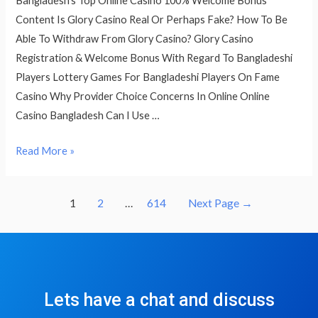
Bangladesh’s Top Online Casino 100% Welcome Bonus
Content Is Glory Casino Real Or Perhaps Fake? How To Be
Able To Withdraw From Glory Casino? Glory Casino
Registration & Welcome Bonus With Regard To Bangladeshi
Players Lottery Games For Bangladeshi Players On Fame
Casino Why Provider Choice Concerns In Online Online
Casino Bangladesh Can I Use …
Read More »
1
2
…
614
Next Page
→
Lets have a chat and discuss