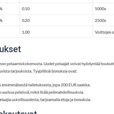
1%
0.10
5000x
7%
0.20
2500x
%
1.00
Voittojen o
oukset
inon pelaamiskokemusta. Uudet pelaajat voivat hyödyntää houkutte
uvista tarjouksista. Tyypillisiä bonuksia ovat:
ensimmäisestä talletuksesta, jopa 200 EUR saakka.
 uusissa peleissä, mikä lisää pelimahdollisuuksia.
aajia uskollisuudesta, tarjoamalla etuja ja bonuksia.