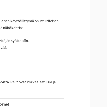
a sen käyttöliittymä on intuitiivinen.
siä näkökohtia:
täjän syötteisiin.
ävää.
noista. Pelit ovat korkealaatuisia ja
toimet