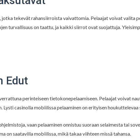
Maksutavat
jotka tekevät rahansiirroista vaivattomia. Pelaajat voivat valita pe
 turvallisuus on taattu, ja kaikki siirrot ovat suojattuja. Yleisi
n Edut
errattuna perinteiseen tietokonepelaamiseen. Pelaajat voivat nautt
Lysti casinolla mobiilissa pelaaminen on erityisen houkuttelevaa s
iohjelmistoja, vaan pelaaminen onnistuu suoraan selaimesta tai sove
ma on saatavilla mobiilissa, mikä takaa viihteen missä tahansa.