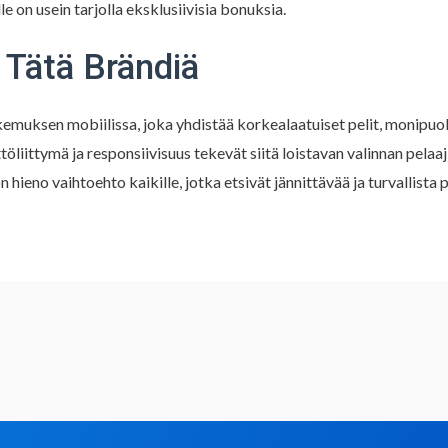
le on usein tarjolla eksklusiivisia bonuksia.
 Tätä Brändiä
kemuksen mobiilissa, joka yhdistää korkealaatuiset pelit, monipuo
liittymä ja responsiivisuus tekevät siitä loistavan valinnan pelaaji
n hieno vaihtoehto kaikille, jotka etsivät jännittävää ja turvallista