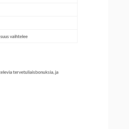
suus vaihtelee
levia tervetuliaisbonuksia, ja