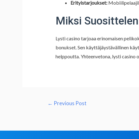
Erityistarjoukset:
Mobiilipelaajil
Miksi Suosittelen
Lysti casino tarjoaa erinomaisen peliko
bonukset. Sen käyttäjäystävällinen käyttö
helppoutta. Yhteenvetona, lysti casino o
←
Previous Post