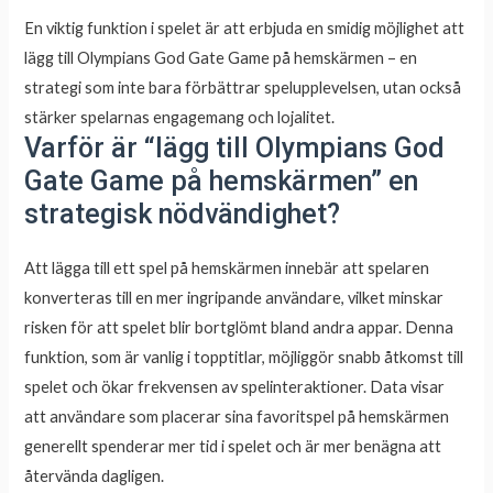
En viktig funktion i spelet är att erbjuda en smidig möjlighet att
lägg till Olympians God Gate Game på hemskärmen – en
strategi som inte bara förbättrar spelupplevelsen, utan också
stärker spelarnas engagemang och lojalitet.
Varför är “lägg till Olympians God
Gate Game på hemskärmen” en
strategisk nödvändighet?
Att lägga till ett spel på hemskärmen innebär att spelaren
konverteras till en mer ingripande användare, vilket minskar
risken för att spelet blir bortglömt bland andra appar. Denna
funktion, som är vanlig i topptitlar, möjliggör snabb åtkomst till
spelet och ökar frekvensen av spelinteraktioner. Data visar
att användare som placerar sina favoritspel på hemskärmen
generellt spenderar mer tid i spelet och är mer benägna att
återvända dagligen.