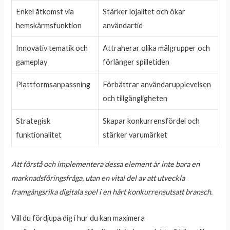
Enkel åtkomst via
Stärker lojalitet och ökar
hemskärmsfunktion
användartid
Innovativ tematik och
Attraherar olika målgrupper och
gameplay
förlänger spilletiden
Plattformsanpassning
Förbättrar användarupplevelsen
och tillgängligheten
Strategisk
Skapar konkurrensfördel och
funktionalitet
stärker varumärket
Att förstå och implementera dessa element är inte bara en
marknadsföringsfråga, utan en vital del av att utveckla
framgångsrika digitala spel i en hårt konkurrensutsatt bransch.
Vill du fördjupa dig i hur du kan maximera