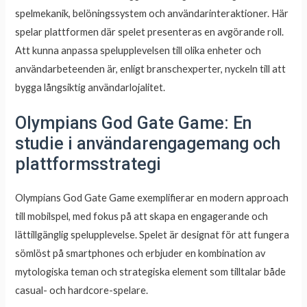
spelmekanik, belöningssystem och användarinteraktioner. Här
spelar plattformen där spelet presenteras en avgörande roll.
Att kunna anpassa spelupplevelsen till olika enheter och
användarbeteenden är, enligt branschexperter, nyckeln till att
bygga långsiktig användarlojalitet.
Olympians God Gate Game: En
studie i användarengagemang och
plattformsstrategi
Olympians God Gate Game exemplifierar en modern approach
till mobilspel, med fokus på att skapa en engagerande och
lättillgänglig spelupplevelse. Spelet är designat för att fungera
sömlöst på smartphones och erbjuder en kombination av
mytologiska teman och strategiska element som tilltalar både
casual- och hardcore-spelare.