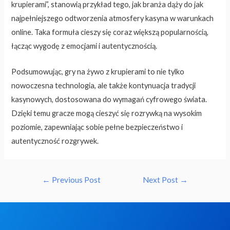
krupierami”, stanowią przykład tego, jak branża dąży do jak
najpełniejszego odtworzenia atmosfery kasyna w warunkach
online. Taka formuła cieszy się coraz większą popularnością,
łącząc wygodę z emocjami i autentycznością.
Podsumowując, gry na żywo z krupierami to nie tylko
nowoczesna technologia, ale także kontynuacja tradycji
kasynowych, dostosowana do wymagań cyfrowego świata.
Dzięki temu gracze mogą cieszyć się rozrywką na wysokim
poziomie, zapewniając sobie pełne bezpieczeństwo i
autentyczność rozgrywek.
←
Previous Post
Next Post
→