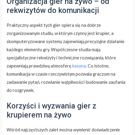
Organizacja gier na żywo – od
rekwizytów do komunikacji
Praktyczny aspekt tych gier opiera się na dobrze
zorganizowanym studiu, w którym czynny jest krupier, a
skomputeryzowane systemy zapewniają precyzyjne działanie
każdego elementu gry. Współczesne studia mają
specjalistyczne rekwizyty i techniczne rozwiązania, które
zapewniają prawdziwą atmosferę
kasyna
. Co istotne,
komunikacja w czasie rzeczywistym pozwala graczom na
zadawanie pytań, rozwianie wątpliwości i budowanie zaufania
do rozgrywek.
Korzyści i wyzwania gier z
krupierem na żywo
Wśród najczęstszych zalet można wymienić doświadczenie