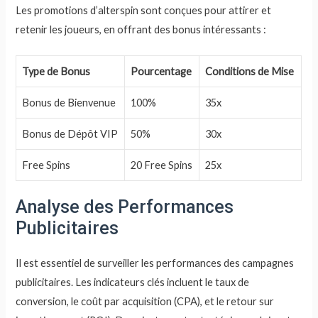
Les promotions d’alterspin sont conçues pour attirer et
retenir les joueurs, en offrant des bonus intéressants :
Type de Bonus
Pourcentage
Conditions de Mise
Bonus de Bienvenue
100%
35x
Bonus de Dépôt VIP
50%
30x
Free Spins
20 Free Spins
25x
Analyse des Performances
Publicitaires
Il est essentiel de surveiller les performances des campagnes
publicitaires. Les indicateurs clés incluent le taux de
conversion, le coût par acquisition (CPA), et le retour sur