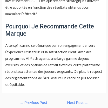
investissement (ROI). Des ajustements stratégiques doivent
être apportés en fonction des résultats obtenus pour
maximiser l’efficacité.
Pourquoi Je Recommande Cette
Marque
Alterspin casino se démarque par son engagement envers
l’expérience utilisateur et la satisfaction client. Avec des
programmes VIP attrayants, une large gamme de jeux
exclusifs, et des options de retrait flexibles, cette plateforme
répond aux attentes des joueurs exigeants. De plus, le respect
des réglementations de l’ANJ assure un cadre de jeu sécurisé
et équitable.
←
Previous Post
Next Post
→