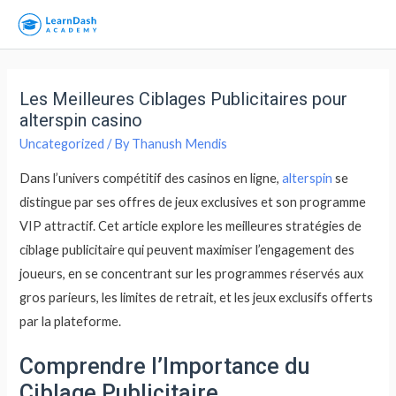
Les Meilleures Ciblages Publicitaires pour
alterspin casino
Uncategorized
/ By
Thanush Mendis
Dans l’univers compétitif des casinos en ligne,
alterspin
se
distingue par ses offres de jeux exclusives et son programme
VIP attractif. Cet article explore les meilleures stratégies de
ciblage publicitaire qui peuvent maximiser l’engagement des
joueurs, en se concentrant sur les programmes réservés aux
gros parieurs, les limites de retrait, et les jeux exclusifs offerts
par la plateforme.
Comprendre l’Importance du
Ciblage Publicitaire