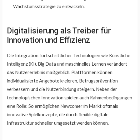
Wachstumsstrategie zu entwickeln.
Digitalisierung als Treiber für
Innovation und Effizienz
Die Integration fortschrittlicher Technologien wie Künstliche
Intelligenz (KI), Big Data und maschinelles Lernen verändert
das Nutzererlebnis maßgeblich. Plattformen können
individualisierte Angebote kreieren, Betrugsprävention
verbessern und die Nutzerbindung steigern. Neben der
technologischen Innovation spielen auch Rahmenbedingungen
eine Rolle: So ermöglichen Newcomer im Markt oftmals
innovative Spielkonzepte, die durch flexible digitale
Infrastruktur schneller umgesetzt werden können.