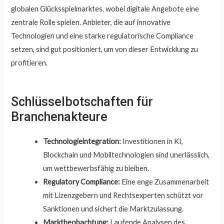
globalen Glücksspielmarktes, wobei digitale Angebote eine
zentrale Rolle spielen. Anbieter, die auf innovative
Technologien und eine starke regulatorische Compliance
setzen, sind gut positioniert, um von dieser Entwicklung zu
profitieren.
Schlüsselbotschaften für
Branchenakteure
Technologieintegration:
Investitionen in KI,
Blockchain und Mobiltechnologien sind unerlässlich,
um wettbewerbsfähig zu bleiben.
Regulatory Compliance:
Eine enge Zusammenarbeit
mit Lizenzgebern und Rechtsexperten schützt vor
Sanktionen und sichert die Marktzulassung.
Marktbeobachtung:
Laufende Analysen des