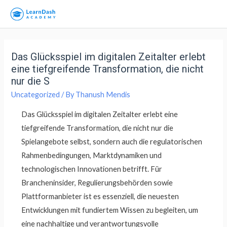
Das Glücksspiel im digitalen Zeitalter erlebt
eine tiefgreifende Transformation, die nicht
nur die S
Uncategorized
/ By
Thanush Mendis
Das Glücksspiel im digitalen Zeitalter erlebt eine
tiefgreifende Transformation, die nicht nur die
Spielangebote selbst, sondern auch die regulatorischen
Rahmenbedingungen, Marktdynamiken und
technologischen Innovationen betrifft. Für
Brancheninsider, Regulierungsbehörden sowie
Plattformanbieter ist es essenziell, die neuesten
Entwicklungen mit fundiertem Wissen zu begleiten, um
eine nachhaltige und verantwortungsvolle