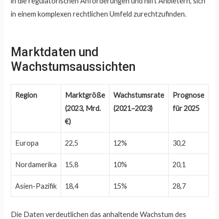
in die regulatorischen Anforderungen und hilft Anbietern, sich
in einem komplexen rechtlichen Umfeld zurechtzufinden.
Marktdaten und
Wachstumsaussichten
Region
Marktgröße
Wachstumsrate
Prognose
(2023, Mrd.
(2021–2023)
für 2025
€)
Europa
22,5
12%
30,2
Nordamerika
15,8
10%
20,1
Asien-Pazifik
18,4
15%
28,7
Die Daten verdeutlichen das anhaltende Wachstum des