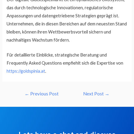
das durch technologische Innovationen, regulatorische
Anpassungen und datengetriebene Strategien geprägt ist.
Unternehmen, die in diesen Bereichen auf dem neuesten Stand
bleiben, können ihren Wettbewerbsvorteil sichern und
nachhaltiges Wachstum fördern.
Für detaillierte Einblicke, strategische Beratung und
Frequently Asked Questions empfiehlt sich die Expertise von
https://goldspinia.at
.
←
Previous Post
Next Post
→