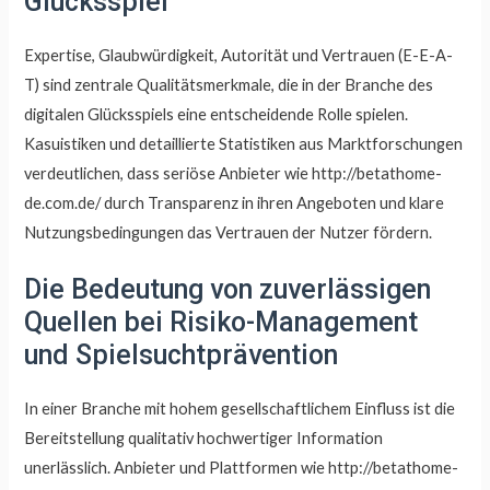
Glücksspiel
Expertise, Glaubwürdigkeit, Autorität und Vertrauen (E-E-A-
T) sind zentrale Qualitätsmerkmale, die in der Branche des
digitalen Glücksspiels eine entscheidende Rolle spielen.
Kasuistiken und detaillierte Statistiken aus Marktforschungen
verdeutlichen, dass seriöse Anbieter wie http://betathome-
de.com.de/ durch Transparenz in ihren Angeboten und klare
Nutzungsbedingungen das Vertrauen der Nutzer fördern.
Die Bedeutung von zuverlässigen
Quellen bei Risiko-Management
und Spielsuchtprävention
In einer Branche mit hohem gesellschaftlichem Einfluss ist die
Bereitstellung qualitativ hochwertiger Information
unerlässlich. Anbieter und Plattformen wie http://betathome-