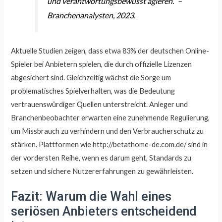
und verantwortungsbewusst agieren.” –
Branchenanalysten, 2023.
Aktuelle Studien zeigen, dass etwa 83% der deutschen Online-
Spieler bei Anbietern spielen, die durch offizielle Lizenzen
abgesichert sind. Gleichzeitig wächst die Sorge um
problematisches Spielverhalten, was die Bedeutung
vertrauenswürdiger Quellen unterstreicht. Anleger und
Branchenbeobachter erwarten eine zunehmende Regulierung,
um Missbrauch zu verhindern und den Verbraucherschutz zu
stärken. Plattformen wie http://betathome-de.com.de/ sind in
der vordersten Reihe, wenn es darum geht, Standards zu
setzen und sichere Nutzererfahrungen zu gewährleisten.
Fazit: Warum die Wahl eines
seriösen Anbieters entscheidend