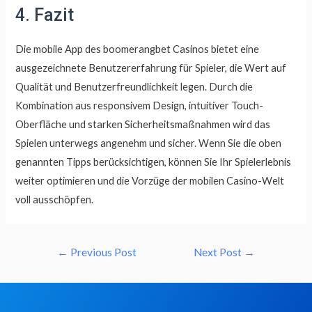
4. Fazit
Die mobile App des boomerangbet Casinos bietet eine
ausgezeichnete Benutzererfahrung für Spieler, die Wert auf
Qualität und Benutzerfreundlichkeit legen. Durch die
Kombination aus responsivem Design, intuitiver Touch-
Oberfläche und starken Sicherheitsmaßnahmen wird das
Spielen unterwegs angenehm und sicher. Wenn Sie die oben
genannten Tipps berücksichtigen, können Sie Ihr Spielerlebnis
weiter optimieren und die Vorzüge der mobilen Casino-Welt
voll ausschöpfen.
←
Previous Post
Next Post
→