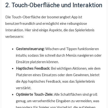
2. Touch-Oberfläche und Interaktion
Die Touch-Oberfläche der boomerangbet App ist
benutzerfreundlich und ermöglicht eine reibungslose
Interaktion. Hier sind einige Aspekte, die das Spielerlebnis
verbessern:
Gestensteuerung:
Wischen und Tippen funktionieren
intuitiv, sodass Sie schnell durch Menüs navigieren oder
Einsätze platzieren können.
Haptisches Feedback:
Bei wichtigen Aktionen, wie dem
Platzieren eines Einsatzes oder dem Gewinnen, bietet
die App haptisches Feedback, was das Spielerlebnis
verstärkt.
Optimierte Touch-Ziele:
Alle Schaltflächen sind groß
genug, um versehentliche Eingaben zu vermeiden, was
besonders für Spieler von Vorteil ist, die auf kleinen