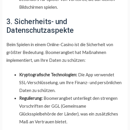
Bildschirmen spielen.
3. Sicherheits- und
Datenschutzaspekte
Beim Spielen in einem Online-Casino ist die Sicherheit von
größter Bedeutung. Boomerangbet hat Maßnahmen
implementiert, um Ihre Daten zu schützen:
Kryptografische Technologien:
Die App verwendet
SSL-Verschlüsselung, um Ihre Finanz- und persönlichen
Daten zu schützen.
Regulierung:
Boomerangbet unterliegt den strengen
Vorschriften der GGL (Gemeinsame
Glücksspielbehörde der Länder), was ein zusätzliches
Maß an Vertrauen bietet.