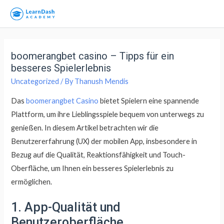
boomerangbet casino – Tipps für ein
besseres Spielerlebnis
Uncategorized
/ By
Thanush Mendis
Das
boomerangbet Casino
bietet Spielern eine spannende
Plattform, um ihre Lieblingsspiele bequem von unterwegs zu
genießen. In diesem Artikel betrachten wir die
Benutzererfahrung (UX) der mobilen App, insbesondere in
Bezug auf die Qualität, Reaktionsfähigkeit und Touch-
Oberfläche, um Ihnen ein besseres Spielerlebnis zu
ermöglichen.
1. App-Qualität und
Benutzeroberfläche