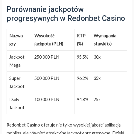
Porównanie jackpotów
progresywnych w Redonbet Casino
Nazwa
Wysokość
RTP
Wymagania
gry
jackpotu (PLN)
(%)
stawki (x)
Jackpot
250 000 PLN
95.5%
30x
Mega
Super
500 000 PLN
96.2%
35x
Jackpot
Daily
100 000 PLN
94.8%
25x
Jackpot
Redonbet Casino oferuje nie tylko wysokiej jakości aplikację
mobilną, ale również atrakcyjne jackpoty progresywne. Dzięki