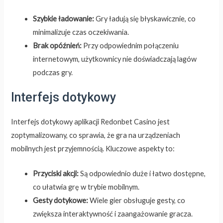
Szybkie ładowanie:
Gry ładują się błyskawicznie, co
minimalizuje czas oczekiwania.
Brak opóźnień:
Przy odpowiednim połączeniu
internetowym, użytkownicy nie doświadczają lagów
podczas gry.
Interfejs dotykowy
Interfejs dotykowy aplikacji Redonbet Casino jest
zoptymalizowany, co sprawia, że gra na urządzeniach
mobilnych jest przyjemnością. Kluczowe aspekty to:
Przyciski akcji:
Są odpowiednio duże i łatwo dostępne,
co ułatwia grę w trybie mobilnym.
Gesty dotykowe:
Wiele gier obsługuje gesty, co
zwiększa interaktywność i zaangażowanie gracza.