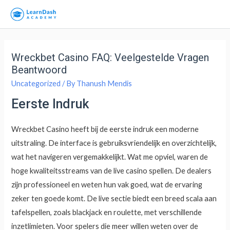
Wreckbet Casino FAQ: Veelgestelde Vragen
Beantwoord
Uncategorized
/ By
Thanush Mendis
Eerste Indruk
Wreckbet Casino heeft bij de eerste indruk een moderne
uitstraling. De interface is gebruiksvriendelijk en overzichtelijk,
wat het navigeren vergemakkelijkt. Wat me opviel, waren de
hoge kwaliteitsstreams van de live casino spellen. De dealers
zijn professioneel en weten hun vak goed, wat de ervaring
zeker ten goede komt. De live sectie biedt een breed scala aan
tafelspellen, zoals blackjack en roulette, met verschillende
inzetlimieten. Voor spelers die meer willen weten over de