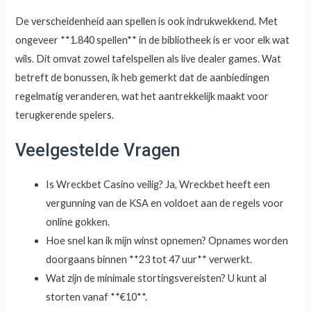
De verscheidenheid aan spellen is ook indrukwekkend. Met
ongeveer **1.840 spellen** in de bibliotheek is er voor elk wat
wils. Dit omvat zowel tafelspellen als live dealer games. Wat
betreft de bonussen, ik heb gemerkt dat de aanbiedingen
regelmatig veranderen, wat het aantrekkelijk maakt voor
terugkerende spelers.
Veelgestelde Vragen
Is Wreckbet Casino veilig? Ja, Wreckbet heeft een
vergunning van de KSA en voldoet aan de regels voor
online gokken.
Hoe snel kan ik mijn winst opnemen? Opnames worden
doorgaans binnen **23 tot 47 uur** verwerkt.
Wat zijn de minimale stortingsvereisten? U kunt al
storten vanaf **€10**.