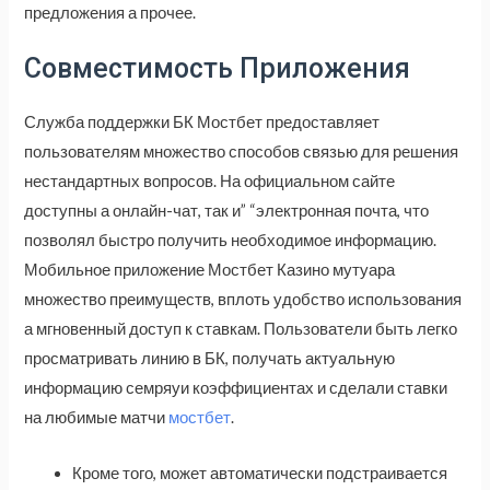
предложения а прочее.
Совместимость Приложения
Служба поддержки БК Мостбет предоставляет
пользователям множество способов связью для решения
нестандартных вопросов. На официальном сайте
доступны а онлайн-чат, так и” “электронная почта, что
позволял быстро получить необходимое информацию.
Мобильное приложение Мостбет Казино мутуара
множество преимуществ, вплоть удобство использования
а мгновенный доступ к ставкам. Пользователи быть легко
просматривать линию в БК, получать актуальную
информацию семряуи коэффициентах и сделали ставки
на любимые матчи
мостбет
.
Кроме того, может автоматически подстраивается