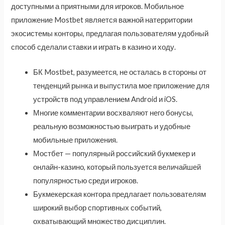
доступными а приятными для игроков. Мобильное
приложение Mostbet является важной натерритории
экосистемы конторы, предлагая пользователям удобный
способ сделали ставки и играть в казино и ходу.
БК Mostbet, разумеется, не осталась в стороны от
тенденций рынка и выпустила мое приложение для
устройств под управлением Android и iOS.
Многие комментарии восхваляют него бонусы,
реальную возможностью выиграть и удобные
мобильные приложения.
Мостбет — популярный российский букмекер и
онлайн-казино, который пользуется величайшей
популярностью среди игроков.
Букмекерская контора предлагает пользователям
широкий выбор спортивных событий,
охватывающий множество дисциплин.