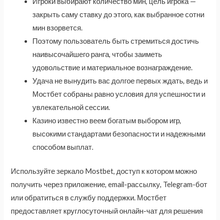
Игроки выбирают количество мин, цель игрока —
закрыть саму ставку до этого, как выбранное сотни
мин взорвется.
Поэтому пользователь быть стремиться достичь
наивысочайшего ранга, чтобы заиметь
удовольствие и материальное вознаграждение.
Удача не вынудить вас долгое первых ждать, ведь и
Мостбет собраны равно условия для успешности и
увлекательной сессии.
Казино известно веем богатым выбором игр,
высокими стандартами безопасности и надежными
способом выплат.
Используйте зеркало Mostbet, доступ к котором можно
получить через приложение, email-рассылку, Telegram-бот
или обратиться в службу поддержки. Мостбет
предоставляет круглосуточный онлайн-чат для решения