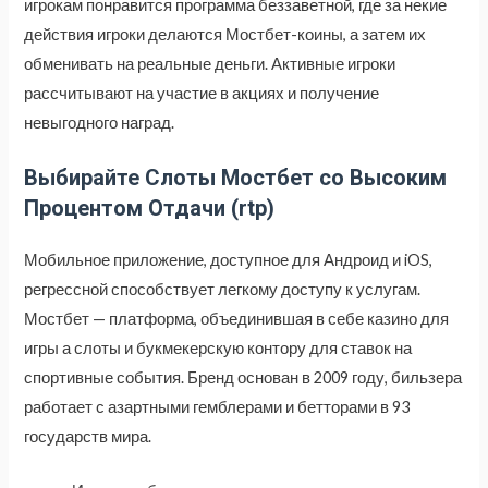
игрокам понравится программа беззаветной, где за некие
действия игроки делаются Мостбет-коины, а затем их
обменивать на реальные деньги. Активные игроки
рассчитывают на участие в акциях и получение
невыгодного наград.
Выбирайте Слоты Мостбет со Высоким
Процентом Отдачи (rtp)
Мобильное приложение, доступное для Андроид и iOS,
регрессной способствует легкому доступу к услугам.
Мостбет — платформа, объединившая в себе казино для
игры а слоты и букмекерскую контору для ставок на
спортивные события. Бренд основан в 2009 году, бильзера
работает с азартными гемблерами и бетторами в 93
государств мира.