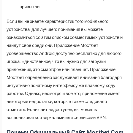
привыкли.
Если вы не знаете характеристик того мобильного
устройства, для лучшего понимания вы можете
ознакомиться со этим списком совместимых устройств и
найдут свое среди они. Приложение Мостбет
усовершенство Android доступно бесплатно для любого
игрока. Единственное, что вы нужно для загрузки
приложения, это смартфон или планшет. Приложение
Мостбет определенно заслуживает внимания благодаря
интуитивно понятному интерфейсу же плавному ходу
работой. Однако, несмотря и все это, приложение имеет
некоторые недостатки, которые также следовало
отметить. Если сайт недоступен, вы можешь
воспользоваться зеркалами или сервисами VPN.
Почему Официальный Сайт Mostbet Com