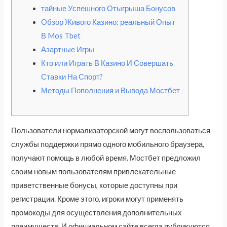
тайные Успешного Отыгрыша Бонусов
Обзор Живого Казино: реальный Опыт
В Mos Tbet
Азартные Игры
Кто или Играть В Казино И Совершать
Ставки На Спорт?
Методы Пополнения и Вывода Мостбет
Пользователи нормализаторской могут воспользоваться
службы поддержки прямо одного мобильного браузера,
получают помощь в любой время. Мостбет предложил
своим новым пользователям привлекательные
приветственные бонусы, которые доступны при
регистрации. Кроме этого, игроки могут применять
промокоды для осуществления дополнительных
преимуществ. И официальном сайте всегда публикуются