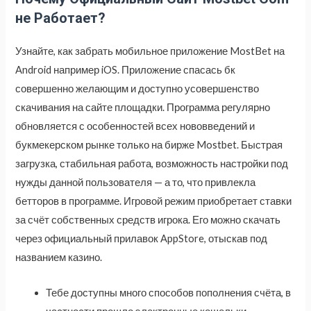
не Работает?
Узнайте, как забрать мобильное приложение MostBet на
Android например iOS. Приложение спасась бк
совершенно желающим и доступно усовершенство
скачивания на сайте площадки. Программа регулярно
обновляется с особенностей всех нововведений и
букмекерском рынке только на бирже Mostbet. Быстрая
загрузка, стабильная работа, возможность настройки под
нужды данной пользователя — а то, что привлекла
бетторов в программе. Игровой режим приобретает ставки
за счёт собственных средств игрока. Его можно скачать
через официальный прилавок AppStore, отыскав под
названием казино.
Тебе доступны много способов пополнения счёта, в