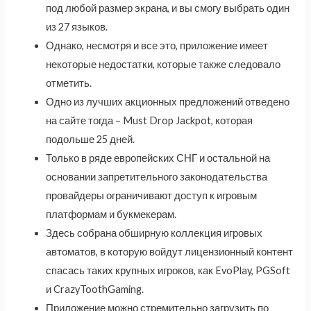
под любой размер экрана, и вы смогу выбрать один
из 27 языков.
Однако, несмотря и все это, приложение имеет
некоторые недостатки, которые также следовало
отметить.
Одно из лучших акционных предложений отведено
на сайте тогда – Must Drop Jackpot, которая
подольше 25 дней.
Только в ряде европейских СНГ и остальной на
основании запретительного законодательства
провайдеры ограничивают доступ к игровым
платформам и букмекерам.
Здесь собрана обширную коллекция игровых
автоматов, в которую войдут лицензионный контент
спасась таких крупных игроков, как EvoPlay, PGSoft
и CrazyToothGaming.
Приложение можно стремительно загрузить по