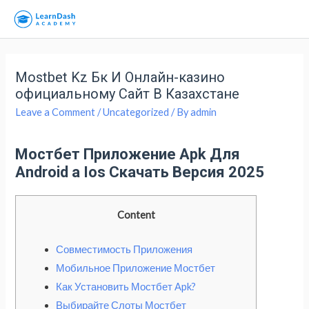
Mostbet Kz Бк И Онлайн-казино
официальному Сайт В Казахстане
Leave a Comment
/
Uncategorized
/ By
admin
Мостбет Приложение Apk Для
Android а Ios Скачать Версия 2025
Content
Совместимость Приложения
Мобильное Приложение Мостбет
Как Установить Мостбет Apk?
Выбирайте Слоты Мостбет