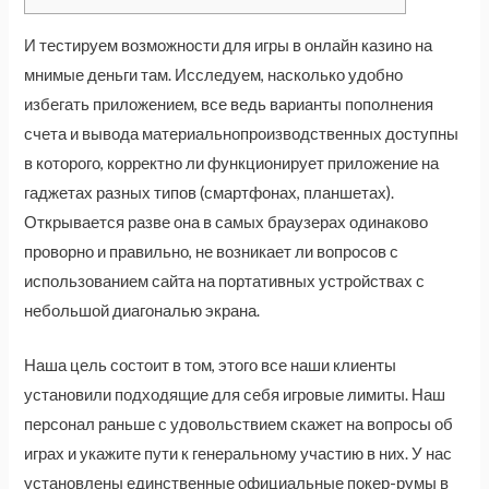
И тестируем возможности для игры в онлайн казино на
мнимые деньги там. Исследуем, насколько удобно
избегать приложением, все ведь варианты пополнения
счета и вывода материальнопроизводственных доступны
в которого, корректно ли функционирует приложение на
гаджетах разных типов (смартфонах, планшетах).
Открывается разве она в самых браузерах одинаково
проворно и правильно, не возникает ли вопросов с
использованием сайта на портативных устройствах с
небольшой диагональю экрана.
Наша цель состоит в том, этого все наши клиенты
установили подходящие для себя игровые лимиты. Наш
персонал раньше с удовольствием скажет на вопросы об
играх и укажите пути к генеральному участию в них. У нас
установлены единственные официальные покер-румы в