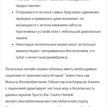
предоставляет.
Открывается ли она в самых браузерах одинаково
проворно и правильно, даже возникает ли
касающихся с использованием сайта на
портативных устройствах с небольшой диагональю
экрана.
Некоторые нелегальные казино могут используя
манипуляции с программным обеспечением, что
губит к нечестным джамброиса.
Легальные онлайн-казино обязаны иметь необходимые
лицензию от признано регуляторов,” “известных как
Мальта, Великобритания, Гибралтар или Кюрасао. Казино
с лицензией гарантируют честную игру и безопасность
данных игроков. Sports Bar Casino Helsinki
являетсяизлюбленным местом любителей спорта.