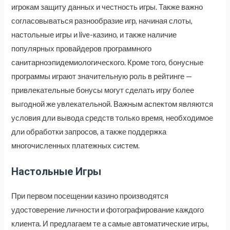
игрокам защиту данных и честность игры. Также важно
согласовываться разнообразие игр, начиная слоты,
настольные игры и live-казино, и также наличие
популярных провайдеров программного
санитарноэпидемиологического. Кроме того, бонусные
программы играют значительную роль в рейтинге —
привлекательные бонусы могут сделать игру более
выгодной же увлекательной. Важным аспектом являются
условия дли вывода средств только время, необходимое
дли обработки запросов, а также поддержка
многочисленных платежных систем.
Настольные Игры
При первом посещении казино производятся
удостоверение личности и фотографирование каждого
клиента. И предлагаем те а самые автоматические игры,