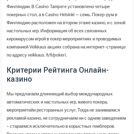
Финляндии. В Casino Tampere установлено четыре
покерных стол, а в Casino Helsinki — семь. Покер-рум в
Финляндию расположен на втором этаже казино, и с зоной
настольных игр. Информация об всех связанных
киромарусом игрой в покер мероприятиях и проводимых
компанией Veikkaus акциях собрана на интернет-странице
по адресу veikkaus. fi/fi/pokeri.
Критерии Рейтинга Онлайн-
казино
Мы предлагаем длиннющий выбор международных
автоматических и настольных игр, живого покера,
мероприятийи ресторанных услуг. Тогда не занимаемся
рекламой казино, не сотрудничаем ни с одним заведением
– стараемся исключительно в корыстных гемблеров.