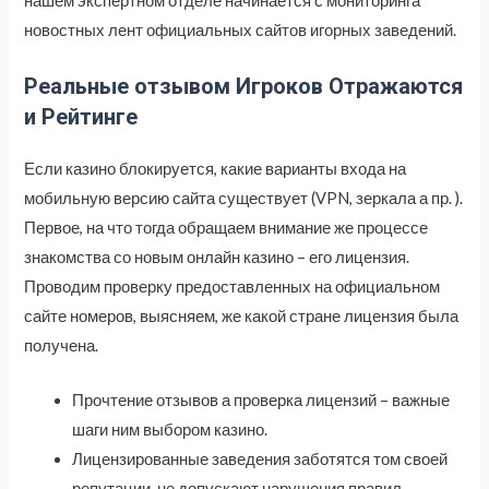
нашем экспертном отделе начинается с мониторинга
новостных лент официальных сайтов игорных заведений.
Реальные отзывом Игроков Отражаются
и Рейтинге
Если казино блокируется, какие варианты входа на
мобильную версию сайта существует (VPN, зеркала а пр. ).
Первое, на что тогда обращаем внимание же процессе
знакомства со новым онлайн казино – его лицензия.
Проводим проверку предоставленных на официальном
сайте номеров, выясняем, же какой стране лицензия была
получена.
Прочтение отзывов а проверка лицензий – важные
шаги ним выбором казино.
Лицензированные заведения заботятся том своей
репутации, не допускают нарушения правил,