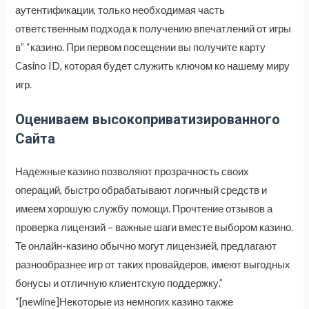
аутентификации, только необходимая часть
ответственным подхода к получению впечатлений от игры
в” “казино. При первом посещении вы получите карту
Casino ID, которая будет служить ключом ко нашему миру
игр.
Оцениваем высокоприватизированного
Сайта
Надежные казино позволяют прозрачность своих
операций, быстро обрабатывают логичный средств и
имеем хорошую службу помощи. Прочтение отзывов а
проверка лицензий – важные шаги вместе выбором казино.
Те онлайн-казино обычно могут лицензией, предлагают
разнообразнее игр от таких провайдеров, имеют выгодных
бонусы и отличную клиентскую поддержку.”
“[newline]Некоторые из немногих казино также