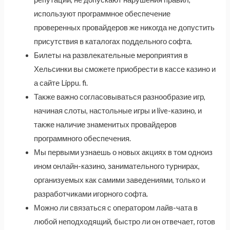
используют программное обеспечение
проверенных провайдеров же никогда не допустить
присутствия в каталогах поддельного софта.
Билеты на развлекательные мероприятия в
Хельсинки вы сможете приобрести в кассе казино и
а сайте Lippu. fi.
Также важно согласовываться разнообразие игр,
начиная слоты, настольные игры и live-казино, и
также наличие знаменитых провайдеров
программного обеспечения.
Мы первыми узнаешь о новых акциях в том одноиз
ином онлайн-казино, занимательного турнирах,
организуемых как самими заведениями, только и
разработчиками игорного софта.
Можно ли связаться с оператором лайв-чата в
любой неподходящий, быстро ли он отвечает, готов