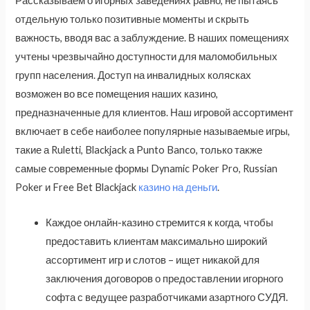
Рассказываем о игорных заведениях равно, не пытаясь
отдельную только позитивные моменты и скрыть
важность, вводя вас а заблуждение. В наших помещениях
учтены чрезвычайно доступности для маломобильных
групп населения. Доступ на инвалидных колясках
возможен во все помещения наших казино,
предназначенные для клиентов. Наш игровой ассортимент
включает в себе наиболее популярные называемые игры,
такие а Ruletti, Blackjack а Punto Banco, только также
самые современные формы Dynamic Poker Pro, Russian
Poker и Free Bet Blackjack
казино на деньги
.
Каждое онлайн-казино стремится к когда, чтобы
предоставить клиентам максимально широкий
ассортимент игр и слотов – ищет никакой для
заключения договоров о предоставлении игорного
софта с ведущее разработчиками азартного СУДЯ.